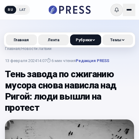
RU
LAT
Главная
Лента
Рубрики
Темы
Главная
/
Новости Латвии
13 февраля 2024
14:07
⏱
6
мин чтения
Редакция PRESS
Тень завода по сжиганию
мусора снова нависла над
Ригой: люди вышли на
протест