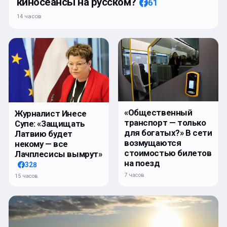
киносеансы на русском?
61
14 часов
«Общественный
Журналист Инесе
транспорт — только
Супе: «Защищать
для богатых?» В сети
Латвию будет
возмущаются
некому — все
стоимостью билетов
Лачплесисы вымрут»
на поезд
328
7 часов
15 часов