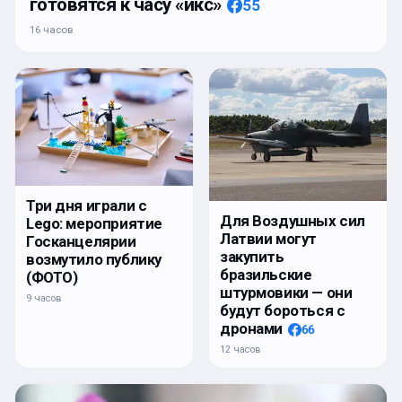
готовятся к часу «икс»
55
16 часов
Три дня играли с
Для Воздушных сил
Lego: мероприятие
Латвии могут
Госканцелярии
закупить
возмутило публику
бразильские
(ФОТО)
штурмовики — они
9 часов
будут бороться с
дронами
66
12 часов