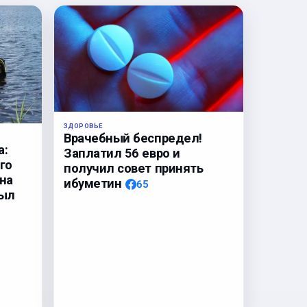
ЗДОРОВЬЕ
Врачебный беспредел!
а:
Заплатил 56 евро и
го
получил совет принять
на
ибуметин
65
был