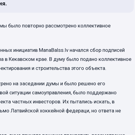
ия.
умы было повторно рассмотрено коллективное
нных инициатив ManaBalss.lv начался сбор подписей
а в Кекавском крае. В думу было подано коллективное
ектирования и строительства этого объекта.
трено на заседании думы и было решено его
овой ситуации самоуправления, было поддержано
кта частных инвесторов. Их пытались искать, в
исьмо Латвийской хоккейной федераци, но ответа не