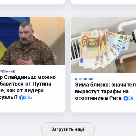
 УКРАИНЕ
р Слайдиньш: можно
ОТОПЛЕНИЕ
бавиться от Путина
Зима близко: значите
е, как от лидера
вырастут тарифы на
суэлы?
отопление в Риге
275
59
Загрузить ещё