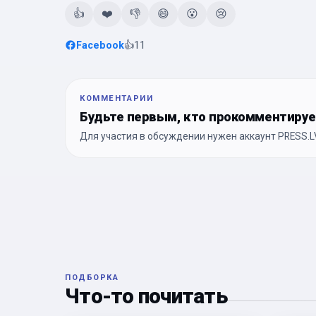
👍
❤️
👎
😄
😮
😢
Facebook
👍
11
КОММЕНТАРИИ
Будьте первым, кто прокомментиру
Для участия в обсуждении нужен аккаунт PRESS.LV
ПОДБОРКА
Что-то почитать