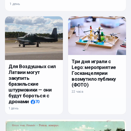
1 день
Три дня играли с
Для Воздушных сил
Lego: мероприятие
Латвии могут
Госканцелярии
закупить
возмутило публику
бразильские
(ФОТО)
штурмовики — они
22 часа
будут бороться с
дронами
70
1 день