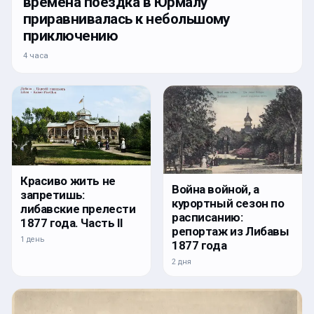
времена поездка в Юрмалу
приравнивалась к небольшому
приключению
4 часа
Красиво жить не
Война войной, а
запретишь:
курортный сезон по
либавские прелести
расписанию:
1877 года. Часть II
репортаж из Либавы
1 день
1877 года
2 дня