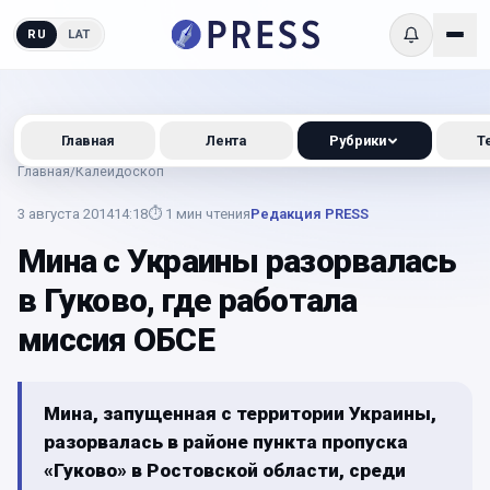
RU
LAT
Главная
Лента
Рубрики
Т
Главная
/
Калейдоскоп
3 августа 2014
14:18
⏱
1
мин чтения
Редакция PRESS
Мина с Украины разорвалась
в Гуково, где работала
миссия ОБСЕ
Мина, запущенная с территории Украины,
разорвалась в районе пункта пропуска
«Гуково» в Ростовской области, среди