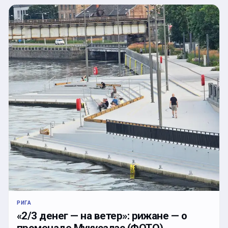
РИГА
«2/3 денег — на ветер»: рижане — о
променаде Мукусалас (ФОТО)