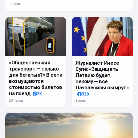
1 день
«Общественный
Журналист Инесе
транспорт — только
Супе: «Защищать
для богатых?» В сети
Латвию будет
возмущаются
некому — все
стоимостью билетов
Лачплесисы вымрут»
на поезд
23
328
20 часов
1 день