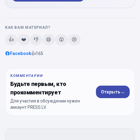
КАК ВАМ МАТЕРИАЛ?
👍
❤️
👎
😄
😮
😢
Facebook
👍
165
КОММЕНТАРИИ
Будьте первым, кто
прокомментирует
Открыть
→
Для участия в обсуждении нужен
аккаунт PRESS.LV.