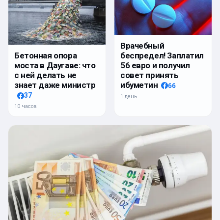
Врачебный
беспредел! Заплатил
Бетонная опора
56 евро и получил
моста в Даугаве: что
совет принять
с ней делать не
ибуметин
знает даже министр
66
37
1 день
10 часов