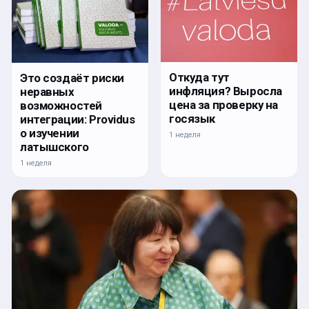
Откуда тут
Это создаёт риски
инфляция? Выросла
неравных
цена за проверку на
возможностей
госязык
интеграции: Providus
о изучении
1 неделя
латышского
1 неделя