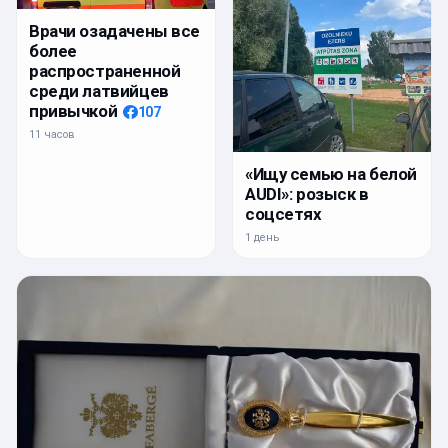
Врачи озадачены все
более
распространенной
среди латвийцев
привычкой
107
11 часов
«Ищу семью на белой
AUDI»: розыск в
соцсетях
1 день