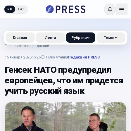
RU
LAT
Главная
Лента
Рубрики
Темы
Главная
/
Выбор редакции
15 января 2025
15:25
⏱
1
мин чтения
Редакция PRESS
Генсек НАТО предупредил
европейцев, что им придется
учить русский язык