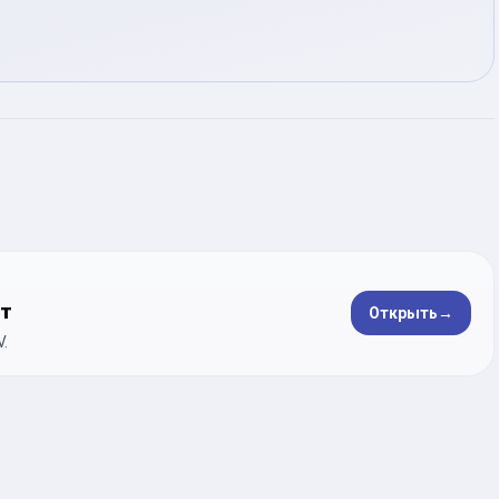
ет
Открыть
→
.