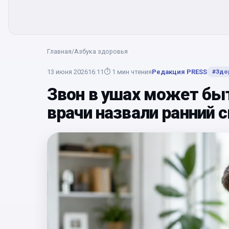
Главная
/
Азбука здоровья
13 июня 2026
16:11
⏱
1
мин чтения
Редакция PRESS
#
Здо
Звон в ушах может быт
врачи назвали ранний с