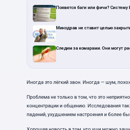
Появятся баги или фичи? Систему 
Минздрав не ставит целью закрыти
Следим за комарами. Они могут р
Иногда это лёгкий звон. Иногда — шум, похо
Проблема не только в том, что это неприятно
концентрации и общению. Исследования та
падений, ухудшением настроения и более б
Хорошая новость в том, что уши можно защ