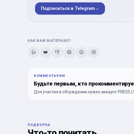
Подписаться в Telegram
→
КАК ВАМ МАТЕРИАЛ?
👍
❤️
👎
😄
😮
😢
КОММЕНТАРИИ
Будьте первым, кто прокомментиру
Для участия в обсуждении нужен аккаунт PRESS.LV
ПОДБОРКА
Что-то почитать