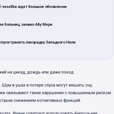
E-veselība ждет большое обновление
е больниц, заявил Абу Мери
аспространять лихорадку Западного Нила
жий на цикад, дождь или даже поезд.
. Шум в ушах и потеря слуха могут мешать сну,
кже связывают такие нарушения с повышенным риском
ыстрым снижением когнитивных функций.
ищать. Врачи советуют использовать беруши или