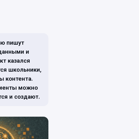
ью пишут
 данными и
кт казался
тся школьники,
ы контента.
ументы можно
тся и создают.