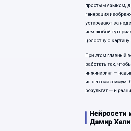
простым языком, др
генерация изображе
устаревают за неде
чем любой туториал
целостную картину 
При этом главный в
работать так, чтоб
инжиниринг — навык
из него максимум. 
результат — и разн
Нейросети м
Дамир Хали