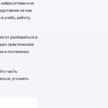
 нейросетями и не
едставлен не как
в учёбу, работу,
могут разбираться в
ерез практические
еи и постепенно
Это часть
ться, уточнять