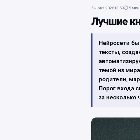
5 июня 2026
13:59
⏱
5
мин
Лучшие кн
Нейросети бы
тексты, созда
автоматизиру
темой из мира
родители, мар
Порог входа 
за несколько 