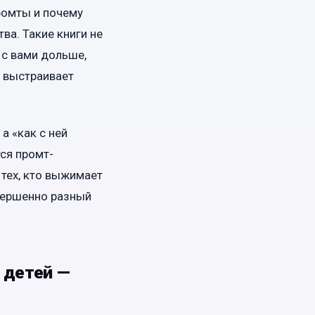
ромты и почему
а. Такие книги не
 с вами дольше,
а выстраивает
а «как с ней
тся промт-
 тех, кто выжимает
овершенно разный
 детей —