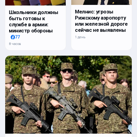
Мелнис: угрозы
Школьники должны
Рижскому аэропорту
быть готовы к
или железной дороге
службе в армии:
сейчас не выявлены
министр обороны
77
1 день
8 часов