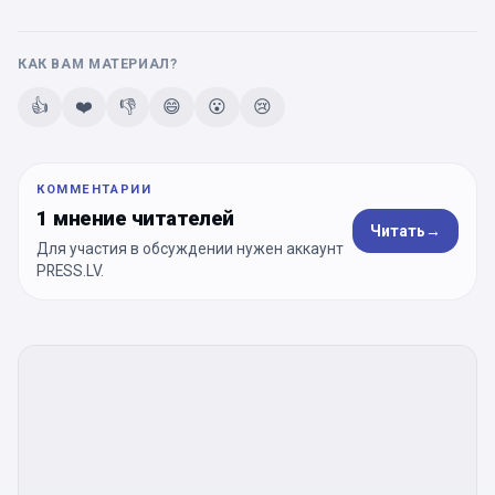
КАК ВАМ МАТЕРИАЛ?
👍
❤️
👎
😄
😮
😢
КОММЕНТАРИИ
1 мнение читателей
Читать
→
Для участия в обсуждении нужен аккаунт
PRESS.LV.