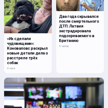
Два года скрывался
после смертельного
ДТП: Латвия
экстрадировала
подозреваемого в
«Их сделали
Британию
чудовищами»:
5 часов
Коноваловс раскрыл
новые детали дела о
расстреле трёх
собак
4 часа