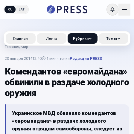
RU
LAT
Главная
Лента
Рубрики
Темы
Главная
/
Мир
20 января 2014
12:40
⏱
1
мин чтения
Редакция PRESS
Комендантов «евромайдана»
обвинили в раздаче холодного
оружия
Украинское МВД обвинило комендантов
«евромайдана» в раздаче холодного
оружия отрядам самообороны, следует из