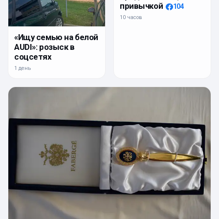
привычкой
104
10 часов
«Ищу семью на белой
AUDI»: розыск в
соцсетях
1 день