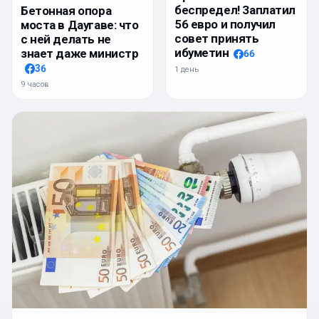
беспредел! Заплатил
Бетонная опора
56 евро и получил
моста в Даугаве: что
совет принять
с ней делать не
ибуметин
знает даже министр
66
36
1 день
9 часов