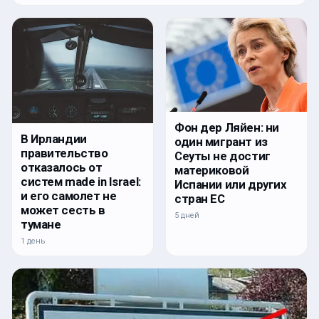
Фон дер Ляйен: ни
В Ирландии
один мигрант из
правительство
Сеуты не достиг
отказалось от
материковой
систем made in Israel:
Испании или других
и его самолет не
стран ЕС
может сесть в
5 дней
тумане
1 день