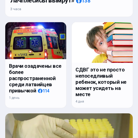
Лачплесисы вымрут»
138
3 часа
Врачи озадачены все
СДВГ это не просто
более
непоседливый
распространенной
ребенок, который не
среди латвийцев
может усидеть на
привычкой
114
месте
1 день
4 дня