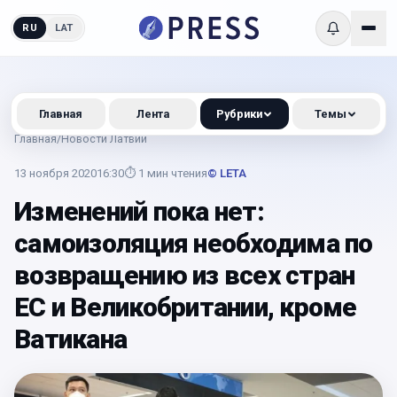
RU
LAT
Главная
Лента
Рубрики
Темы
Главная
/
Новости Латвии
13 ноября 2020
16:30
⏱
1
мин чтения
© LETA
Изменений пока нет:
самоизоляция необходима по
возвращению из всех стран
ЕС и Великобритании, кроме
Ватикана