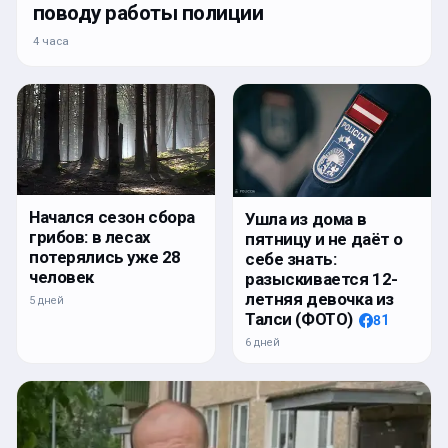
поводу работы полиции
4 часа
Начался сезон сбора
Ушла из дома в
грибов: в лесах
пятницу и не даёт о
потерялись уже 28
себе знать:
человек
разыскивается 12-
летняя девочка из
5 дней
Талси (ФОТО)
81
6 дней