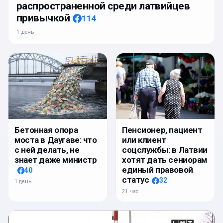
распространенной среди латвийцев
привычкой
114
1 день
Бетонная опора
Пенсионер, пациент
моста в Даугаве: что
или клиент
с ней делать, не
соцслужбы: в Латвии
знает даже министр
хотят дать сениорам
единый правовой
40
статус
32
1 день
21 час