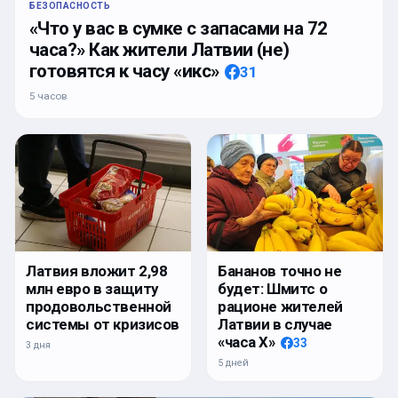
БЕЗОПАСНОСТЬ
«Что у вас в сумке с запасами на 72
часа?» Как жители Латвии (не)
готовятся к часу «икс»
31
5 часов
Латвия вложит 2,98
Бананов точно не
млн евро в защиту
будет: Шмитс о
продовольственной
рационе жителей
системы от кризисов
Латвии в случае
«часа Х»
33
3 дня
5 дней