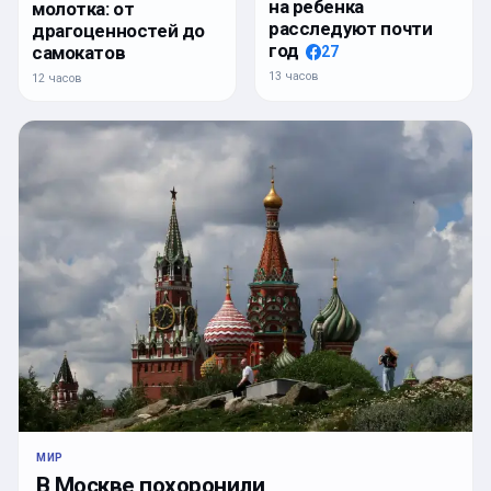
на ребенка
молотка: от
расследуют почти
драгоценностей до
год
самокатов
27
13 часов
12 часов
МИР
В Москве похоронили