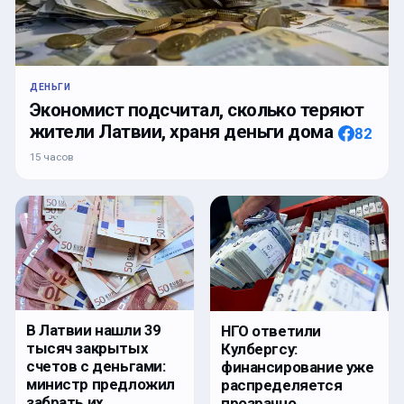
ДЕНЬГИ
Экономист подсчитал, сколько теряют
жители Латвии, храня деньги дома
82
15 часов
В Латвии нашли 39
НГО ответили
тысяч закрытых
Кулбергсу:
счетов с деньгами:
финансирование уже
министр предложил
распределяется
забрать их
прозрачно