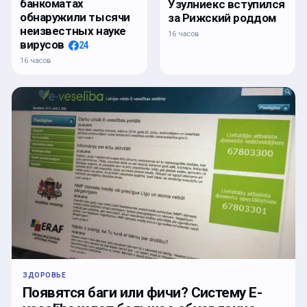
банкоматах
Узулниекс вступился
обнаружили тысячи
за Рижский роддом
неизвестных науке
16 часов
вирусов
24
16 часов
ЗДОРОВЬЕ
Появятся баги или фичи? Систему E-