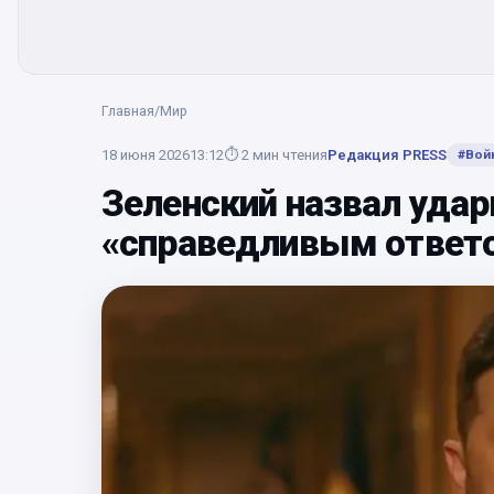
Главная
/
Мир
18 июня 2026
13:12
⏱
2
мин чтения
Редакция PRESS
#
Вой
Зеленский назвал уда
«справедливым ответ