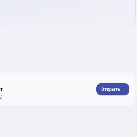
ет
Открыть
→
.