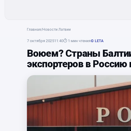
Главная
/
Новости Латвии
7 октября 2025
11:40
⏱
1
мин чтения
© LETA
Воюем? Страны Балтии
экспортеров в Россию 