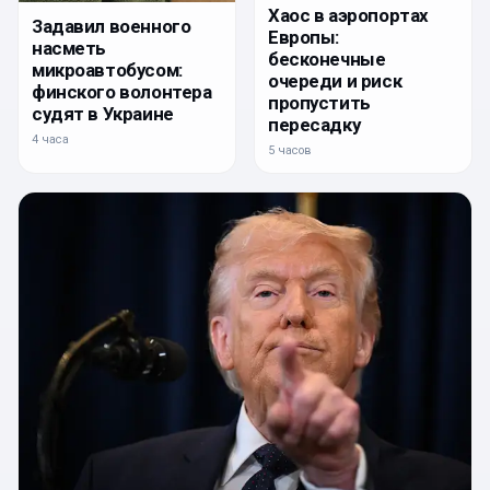
Хаос в аэропортах
Задавил военного
Европы:
насметь
бесконечные
микроавтобусом:
очереди и риск
финского волонтера
пропустить
судят в Украине
пересадку
4 часа
5 часов