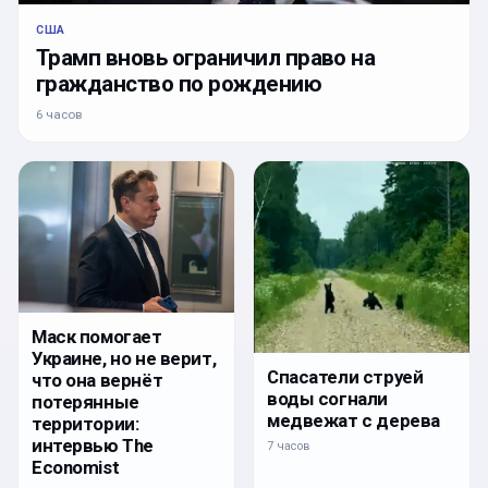
США
Трамп вновь ограничил право на
гражданство по рождению
6 часов
Маск помогает
Украине, но не верит,
Спасатели струей
что она вернёт
воды согнали
потерянные
медвежат с дерева
территории:
интервью The
7 часов
Economist