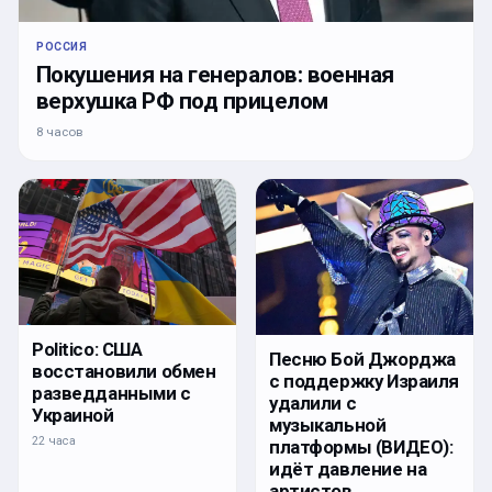
РОССИЯ
Покушения на генералов: военная
верхушка РФ под прицелом
8 часов
Politico: США
Песню Бой Джорджа
восстановили обмен
с поддержку Израиля
разведданными с
удалили с
Украиной
музыкальной
22 часа
платформы (ВИДЕО):
идёт давление на
артистов