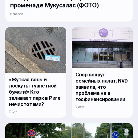
променаде Мукусалас (ФОТО)
6 часов
Спор вокруг
«Жуткая вонь и
семейных палат: NVD
лоскуты туалетной
заявила, что
бумаги!» Кто
проблема не в
заливает парк в Риге
госфинансировании
нечистотами?
3 дня
2 дня