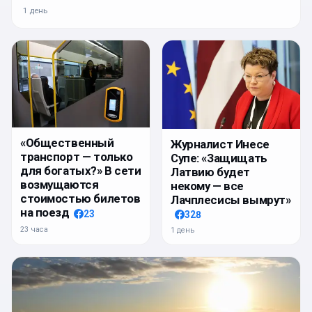
1 день
«Общественный
Журналист Инесе
транспорт — только
Супе: «Защищать
для богатых?» В сети
Латвию будет
возмущаются
некому — все
стоимостью билетов
Лачплесисы вымрут»
на поезд
23
328
23 часа
1 день