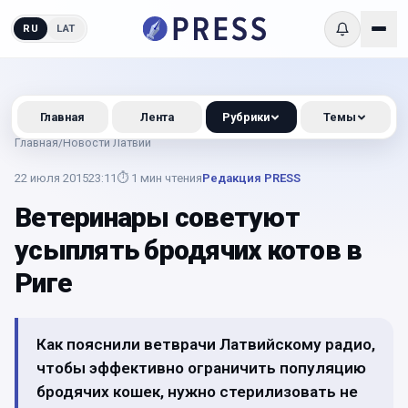
RU
LAT
Главная
Лента
Рубрики
Темы
Главная
/
Новости Латвии
22 июля 2015
23:11
⏱
1
мин чтения
Редакция PRESS
Ветеринары советуют
усыплять бродячих котов в
Риге
Как пояснили ветврачи Латвийскому радио,
чтобы эффективно ограничить популяцию
бродячих кошек, нужно стерилизовать не