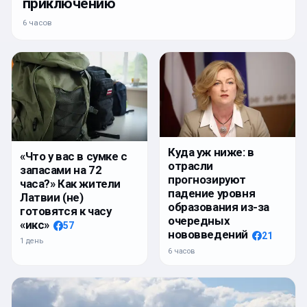
приключению
6 часов
Куда уж ниже: в
«Что у вас в сумке с
отрасли
запасами на 72
прогнозируют
часа?» Как жители
падение уровня
Латвии (не)
образования из-за
готовятся к часу
очередных
«икс»
57
нововведений
21
1 день
6 часов