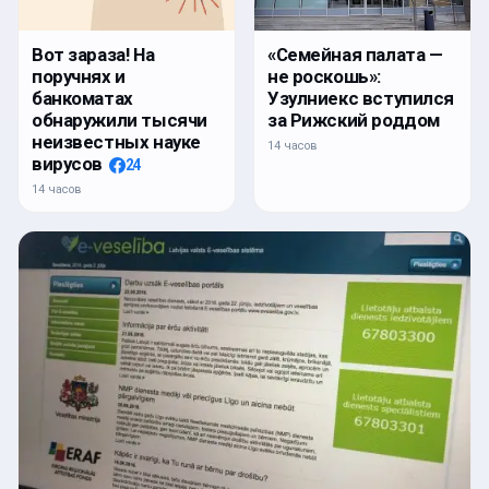
Вот зараза! На
«Семейная палата —
поручнях и
не роскошь»:
банкоматах
Узулниекс вступился
обнаружили тысячи
за Рижский роддом
неизвестных науке
14 часов
вирусов
24
14 часов