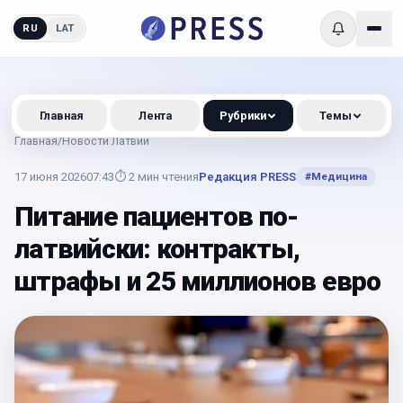
RU
LAT
Главная
Лента
Рубрики
Темы
Главная
/
Новости Латвии
17 июня 2026
07:43
⏱
2
мин чтения
Редакция PRESS
#
Медицина
Питание пациентов по-
латвийски: контракты,
штрафы и 25 миллионов евро