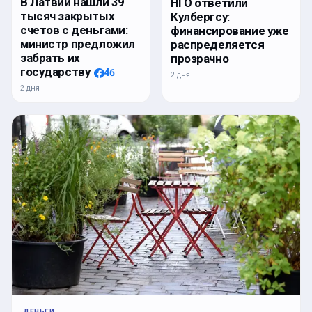
В Латвии нашли 39
НГО ответили
тысяч закрытых
Кулбергсу:
счетов с деньгами:
финансирование уже
министр предложил
распределяется
забрать их
прозрачно
государству
46
2 дня
2 дня
ДЕНЬГИ