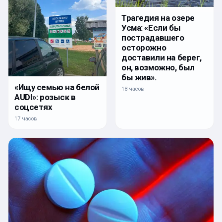
Трагедия на озере
Усма: «Если бы
пострадавшего
осторожно
доставили на берег,
он, возможно, был
бы жив».
«Ищу семью на белой
18 часов
AUDI»: розыск в
соцсетях
17 часов