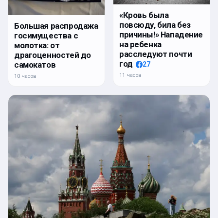
«Кровь была
повсюду, била без
Большая распродажа
причины!» Нападение
госимущества с
на ребенка
молотка: от
расследуют почти
драгоценностей до
год
самокатов
27
11 часов
10 часов