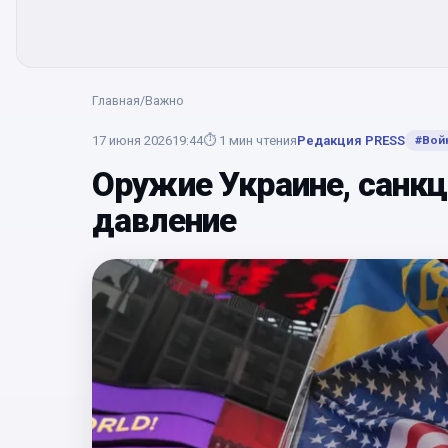
Главная
/
Важно
17 июня 2026
19:44
⏱
1
мин чтения
Редакция PRESS
#
Вой
Оружие Украине, санкц
давление