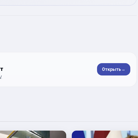
ет
Открыть
→
.