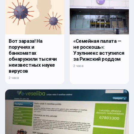
Вот зараза! На
«Семейная палата —
поручнях и
не роскошь»:
банкоматах
Узулниекс вступился
обнаружили тысячи
за Рижский роддом
неизвестных науке
2 часа
вирусов
2 часа