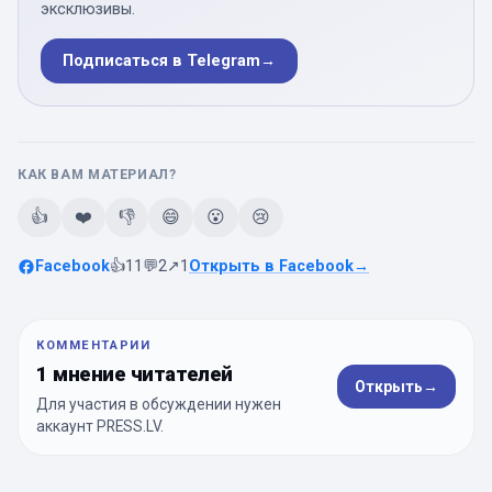
эксклюзивы.
Подписаться в Telegram
→
КАК ВАМ МАТЕРИАЛ?
👍
❤️
👎
😄
😮
😢
Facebook
👍
11
💬
2
↗
1
Открыть в Facebook
→
КОММЕНТАРИИ
1 мнение читателей
Открыть
→
Для участия в обсуждении нужен
аккаунт PRESS.LV.