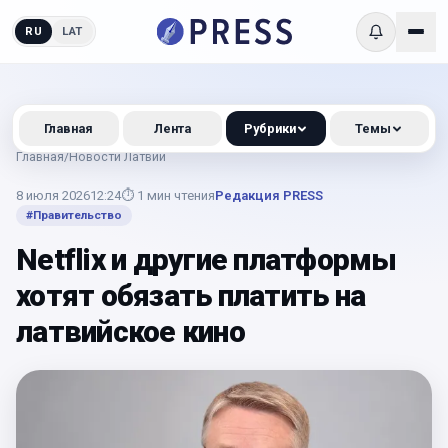
RU
LAT
Главная
Лента
Рубрики
Темы
Главная
/
Новости Латвии
8 июля 2026
12:24
⏱
1
мин чтения
Редакция PRESS
#
Правительство
Netflix и другие платформы
хотят обязать платить на
латвийское кино