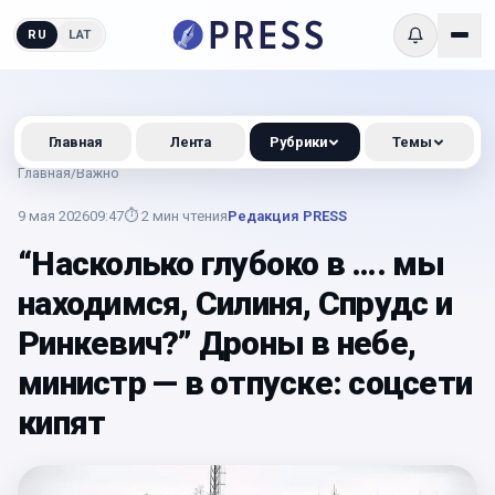
RU
LAT
Главная
Лента
Рубрики
Темы
Главная
/
Важно
9 мая 2026
09:47
⏱
2
мин чтения
Редакция PRESS
“Насколько глубоко в …. мы
находимся, Силиня, Спрудс и
Ринкевич?” Дроны в небе,
министр — в отпуске: соцсети
кипят