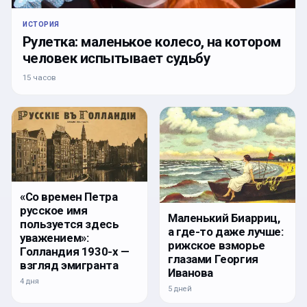
ИСТОРИЯ
Рулетка: маленькое колесо, на котором
человек испытывает судьбу
15 часов
«Со времен Петра
русское имя
Маленький Биарриц,
пользуется здесь
а где-то даже лучше:
уважением»:
рижское взморье
Голландия 1930-х —
глазами Георгия
взгляд эмигранта
Иванова
4 дня
5 дней