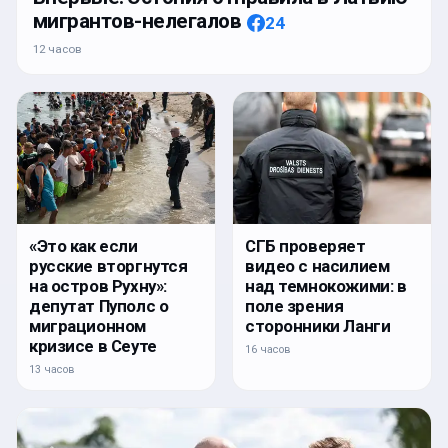
мигрантов-нелегалов
24
12 часов
«Это как если
СГБ проверяет
русские вторгнутся
видео с насилием
на остров Рухну»:
над темнокожими: в
депутат Пуполс о
поле зрения
миграционном
сторонники Ланги
кризисе в Сеуте
16 часов
13 часов