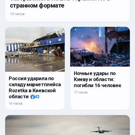
странном формате
13 часов
Ночные удары по
Россия ударила по
Киеву и области:
складу маркетплейса
погибли 16 человек
Rozetka в Киевской
17 часов
области
43
16 часов