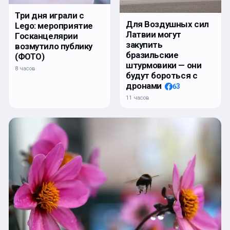
Три дня играли с
Для Воздушных сил
Lego: мероприятие
Латвии могут
Госканцелярии
закупить
возмутило публику
бразильские
(ФОТО)
штурмовики — они
8 часов
будут бороться с
дронами
63
11 часов