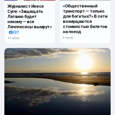
«Общественный
Журналист Инесе
транспорт — только
Супе: «Защищать
для богатых?» В сети
Латвию будет
возмущаются
некому — все
стоимостью билетов
Лачплесисы вымрут»
на поезд
327
6 часов
14 часов