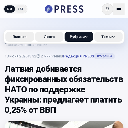
RU
LAT
Главная
Лента
Рубрики
Темы
Главная
/
Новости Латвии
18 июня 2026
13:32
⏱
2
мин чтения
Редакция PRESS
#
Украина
Латвия добивается
фиксированных обязательств
НАТО по поддержке
Украины: предлагает платить
0,25% от ВВП