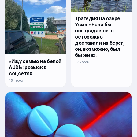
Трагедия на озере
Усма: «Если бы
пострадавшего
осторожно
доставили на берег,
он, возможно, был
бы жив».
«Ищу семью на белой
17 часов
AUDI»: розыск в
соцсетях
15 часов