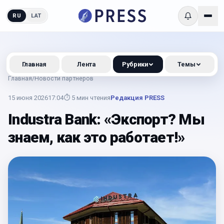
RU
LAT
Главная
Лента
Рубрики
Темы
Главная
/
Новости партнеров
15 июня 2026
17:04
⏱
5
мин чтения
Редакция PRESS
Industra Bank: «Экспорт? Мы
знаем, как это работает!»