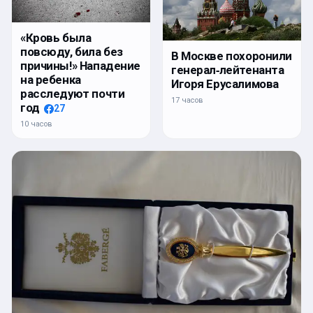
«Кровь была
повсюду, била без
В Москве похоронили
причины!» Нападение
генерал‑лейтенанта
на ребенка
Игоря Ерусалимова
расследуют почти
17 часов
год
27
10 часов