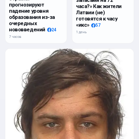
запасами на 72
прогнозируют
часа?» Как жители
падение уровня
Латвии (не)
образования из-за
готовятся к часу
очередных
«икс»
57
нововведений
24
1 день
7 часов