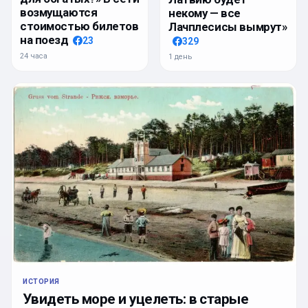
возмущаются
некому — все
стоимостью билетов
Лачплесисы вымрут»
на поезд
23
329
24 часа
1 день
ИСТОРИЯ
Увидеть море и уцелеть: в старые