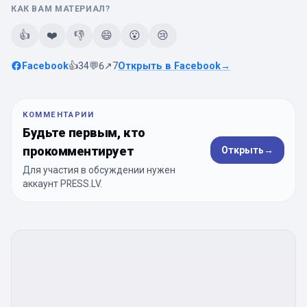
КАК ВАМ МАТЕРИАЛ?
👍
❤️
👎
😄
😮
😢
Facebook
👍
34
💬
6
↗
7
Открыть в Facebook
→
КОММЕНТАРИИ
Будьте первым, кто
прокомментирует
Открыть
→
Для участия в обсуждении нужен
аккаунт PRESS.LV.