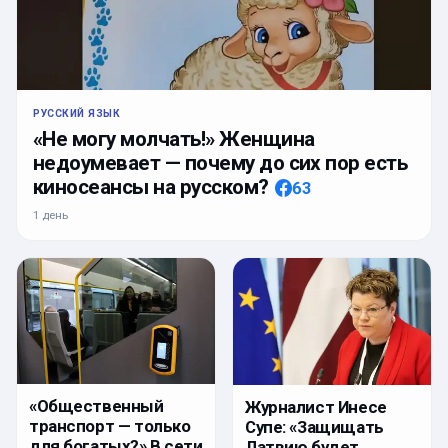
РУССКИЙ ЯЗЫК
«Не могу молчать!» Женщина
недоумевает — почему до сих пор есть
киносеансы на русском?
63
1 день
«Общественный
Журналист Инесе
транспорт — только
Супе: «Защищать
для богатых?» В сети
Латвию будет