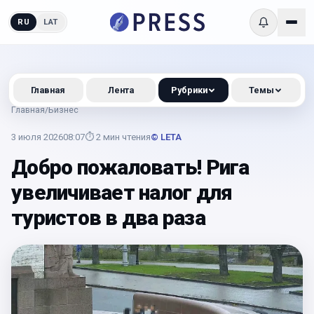
RU
LAT
Главная
Лента
Рубрики
Темы
Главная
/
Бизнес
3 июля 2026
08:07
⏱
2
мин чтения
© LETA
Добро пожаловать! Рига
увеличивает налог для
туристов в два раза