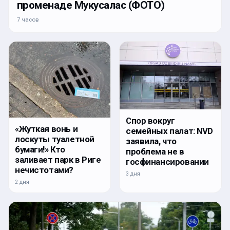
променаде Мукусалас (ФОТО)
7 часов
Спор вокруг
«Жуткая вонь и
семейных палат: NVD
лоскуты туалетной
заявила, что
бумаги!» Кто
проблема не в
заливает парк в Риге
госфинансировании
нечистотами?
3 дня
2 дня