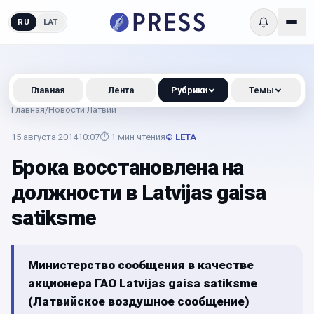
RU
LAT
Главная
Лента
Рубрики
Темы
Главная
/
Новости Латвии
15 августа 2014
10:07
⏱
1
мин чтения
© LETA
Брока восстановлена на
должности в Latvijas gaisa
satiksme
Министерство сообщения в качестве
акционера ГАО Latvijas gaisa satiksme
(Латвийское воздушное сообщение)