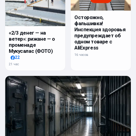
Осторожно,
фальшивка!
Инспекция здоровья
«2/3 денег — на
предупреждает об
ветер»: рижане — о
одном товаре с
променаде
AliExpress
Мукусалас (ФОТО)
16 часов
22
21 час