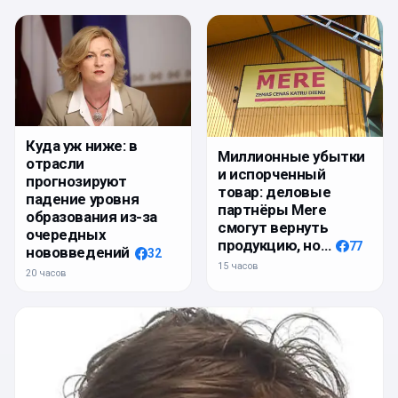
Куда уж ниже: в
Миллионные убытки
отрасли
и испорченный
прогнозируют
товар: деловые
падение уровня
партнёры Mere
образования из-за
смогут вернуть
очередных
продукцию, но…
77
нововведений
32
15 часов
20 часов