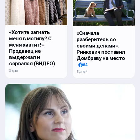
«Хотите загнать
«Сначала
меня в могилу? С
разберитесь со
меня хватит!»
своими делами»:
Продавец не
Ринкевич поставил
выдержал и
Домбраву на место
сорвался (ВИДЕО)
64
3 дня
5 дней