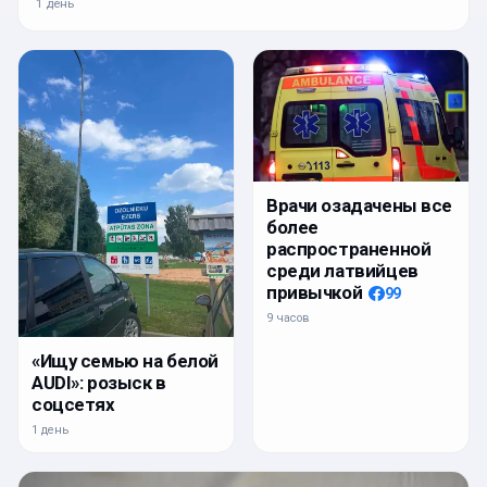
1 день
Врачи озадачены все
более
распространенной
среди латвийцев
привычкой
99
9 часов
«Ищу семью на белой
AUDI»: розыск в
соцсетях
1 день