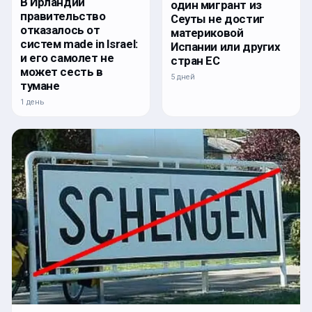
В Ирландии
один мигрант из
правительство
Сеуты не достиг
отказалось от
материковой
систем made in Israel:
Испании или других
и его самолет не
стран ЕС
может сесть в
5 дней
тумане
1 день