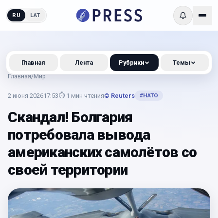
RU
LAT
Главная
Лента
Рубрики
Темы
Главная
/
Мир
2 июня 2026
17:53
⏱
1
мин чтения
© Reuters
#
НАТО
Скандал! Болгария
потребовала вывода
американских самолётов со
своей территории