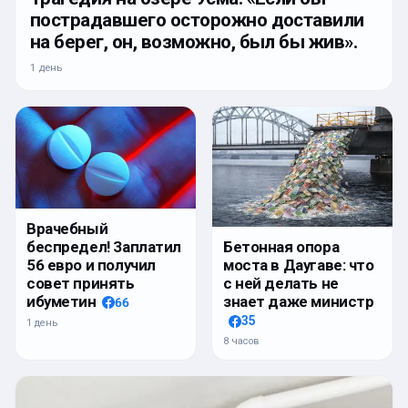
пострадавшего осторожно доставили
на берег, он, возможно, был бы жив».
1 день
Врачебный
беспредел! Заплатил
Бетонная опора
56 евро и получил
моста в Даугаве: что
совет принять
с ней делать не
ибуметин
знает даже министр
66
35
1 день
8 часов