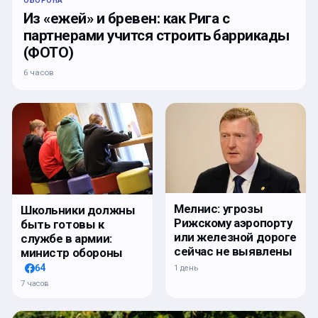
ОБОРОНА
Из «ежей» и бревен: как Рига с
партнерами учится строить баррикады
(ФОТО)
6 часов
Мелнис: угрозы
Школьники должны
Рижскому аэропорту
быть готовы к
или железной дороге
службе в армии:
сейчас не выявлены
министр обороны
64
1 день
7 часов