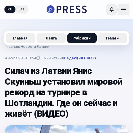
RU
LAT
Главная
Лента
Рубрики
Темы
Главная
/
Новости Латвии
4 июля 2019
13:54
⏱
1
мин чтения
Редакция PRESS
Силач из Латвии Янис
Скуиньш установил мировой
рекорд на турнире в
Шотландии. Где он сейчас и
живёт (ВИДЕО)