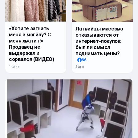
«Хотите загнать
Латвийцы массово
меня в могилу? С
отказываются от
меня хватит!»
интернет-покупок:
Продавец не
был ли смысл
выдержал и
поднимать цены?
сорвался (ВИДЕО)
56
1 день
2 дня