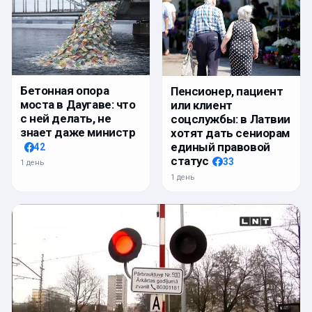
Бетонная опора
Пенсионер, пациент
моста в Даугаве: что
или клиент
с ней делать, не
соцслужбы: в Латвии
знает даже министр
хотят дать сениорам
единый правовой
42
статус
33
1 день
1 день