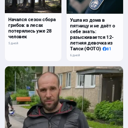
Начался сезон сбора
Ушла из дома в
грибов: в лесах
пятницу и не даёт о
потерялись уже 28
себе знать:
человек
разыскивается 12-
летняя девочка из
5 дней
Талси (ФОТО)
81
6 дней