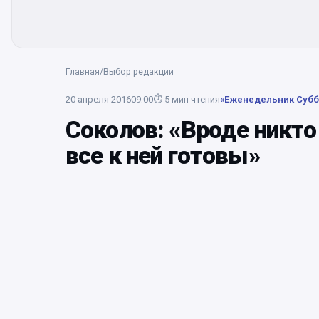
Главная
/
Выбор редакции
20 апреля 2016
09:00
⏱
5
мин чтения
«Еженедельник Субб
Соколов: «Вроде никто 
все к ней готовы»