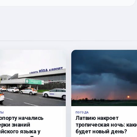
ПОГОДА
ТЫ
Латвию накроет
ропорту начались
тропическая ночь: как
ерки знаний
будет новый день?
йского языка у