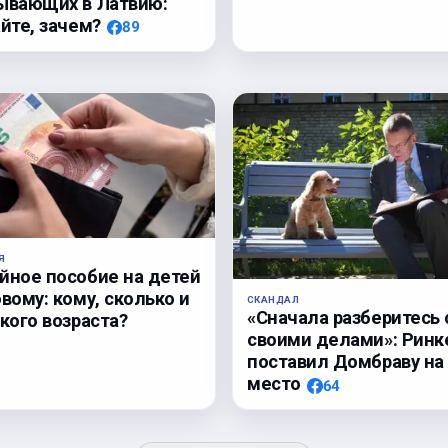
ывающих в Латвию:
йте, зачем?
89
Я
йное пособие на детей
вому: кому, сколько и
СКАНДАЛ
«Сначала разберитесь 
кого возраста?
своими делами»: Ринк
поставил Домбраву на
место
64