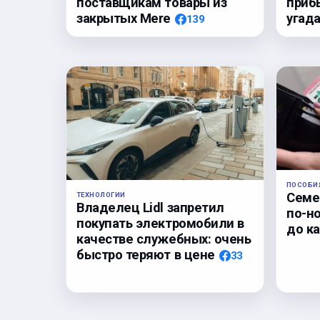
поставщикам товары из
приб
закрытых Mere
угада
139
ПОСОБИ
Семе
ТЕХНОЛОГИИ
Владелец Lidl запретил
по-но
покупать электромобили в
до ка
качестве служебных: очень
быстро теряют в цене
33