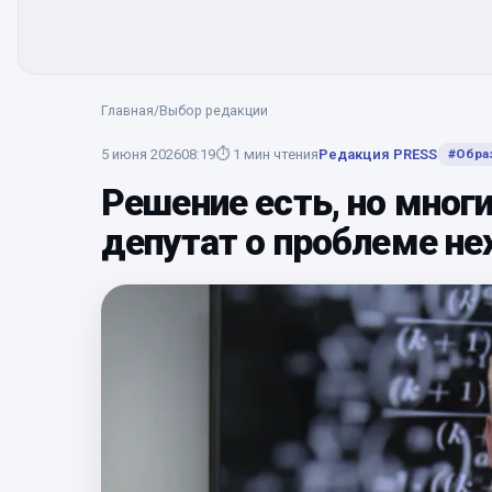
Главная
/
Выбор редакции
5 июня 2026
08:19
⏱
1
мин чтения
Редакция PRESS
#
Обра
Решение есть, но многи
депутат о проблеме не