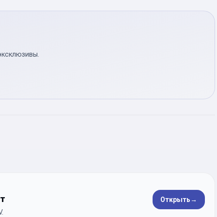
эксклюзивы.
ет
Открыть
→
.