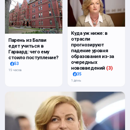
Куда уж ниже: в
отрасли
Парень из Балви
прогнозируют
едет учиться в
падение уровня
Гарвард: чего ему
образования из-за
стоило поступление?
очередных
53
нововведений
(
3
)
15 часов
35
1 день