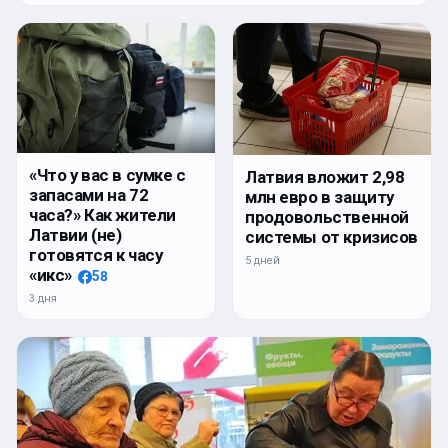
«Что у вас в сумке с
Латвия вложит 2,98
запасами на 72
млн евро в защиту
часа?» Как жители
продовольственной
Латвии (не)
системы от кризисов
готовятся к часу
5 дней
«икс»
58
3 дня