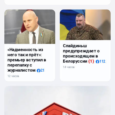
Слайдиньш
«Надменность из
предупреждает о
него так и прёт»:
происходящем в
премьер вступил в
Белоруссии
(
1
)
112
перепалку с
14 часов
журналистом
21
12 часов