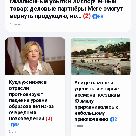
Миллионные убытки и испорченный
товар: деловые партнёры Mere смогут
вернуть продукцию, но…
(
2
)
88
1 день
Куда уж ниже: в
Увидеть море и
отрасли
уцелеть: в старые
прогнозируют
времена поездка в
падение уровня
Юрмалу
образования из-за
приравнивалась к
очередных
небольшому
нововведений
(
3
)
приключению
21
35
2 дня
2 дня