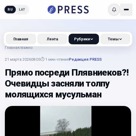
RU
LAT
Главная
Лента
Рубрики
Темы
Главная
/
Важно
21 марта 2026
08:05
⏱
1
мин чтения
Редакция PRESS
Прямо посреди Плявниеков?!
Очевидцы засняли толпу
молящихся мусульман