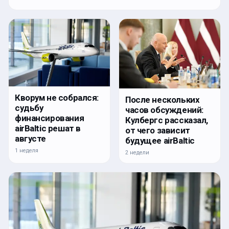
Кворум не собрался:
После нескольких
судьбу
часов обсуждений:
финансирования
Кулбергс рассказал,
airBaltic решат в
от чего зависит
августе
будущее airBaltic
1 неделя
2 недели