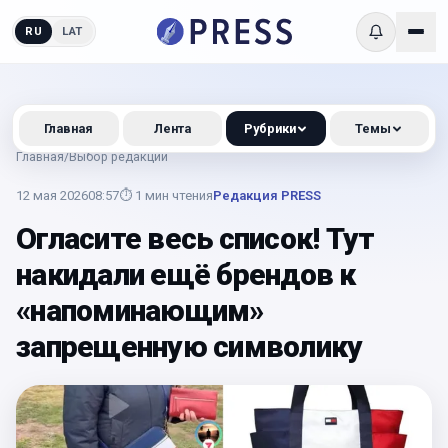
RU
LAT
Главная
Лента
Рубрики
Темы
Главная
/
Выбор редакции
12 мая 2026
08:57
⏱
1
мин чтения
Редакция PRESS
Огласите весь список! Тут
накидали ещё брендов к
«напоминающим»
запрещенную символику