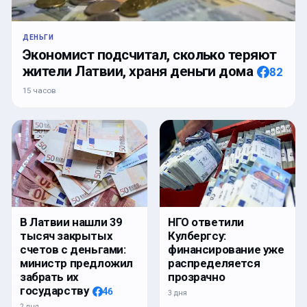
ДЕНЬГИ
Экономист подсчитал, сколько теряют
жители Латвии, храня деньги дома
82
15 часов
В Латвии нашли 39
НГО ответили
тысяч закрытых
Кулбергсу:
счетов с деньгами:
финансирование уже
министр предложил
распределяется
забрать их
прозрачно
государству
46
3 дня
2 дня