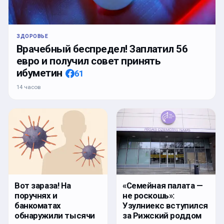
ЗДОРОВЬЕ
Врачебный беспредел! Заплатил 56
евро и получил совет принять
ибуметин
61
14 часов
Вот зараза! На
«Семейная палата —
поручнях и
не роскошь»:
банкоматах
Узулниекс вступился
обнаружили тысячи
за Рижский роддом