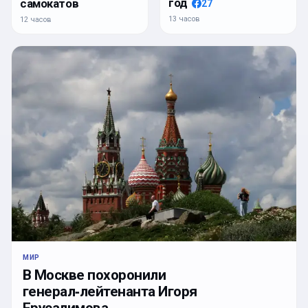
год
самокатов
27
13 часов
12 часов
МИР
В Москве похоронили
генерал‑лейтенанта Игоря