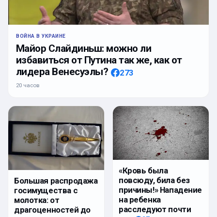
ВОЙНА В УКРАИНЕ
Майор Слайдиньш: можно ли
избавиться от Путина так же, как от
лидера Венесуэлы?
273
20 часов
«Кровь была
повсюду, била без
Большая распродажа
причины!» Нападение
госимущества с
на ребенка
молотка: от
расследуют почти
драгоценностей до