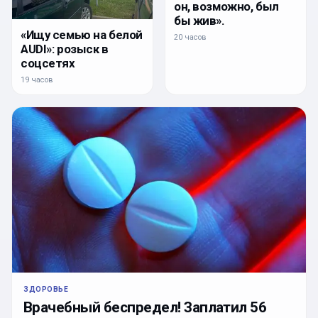
он, возможно, был
бы жив».
«Ищу семью на белой
20 часов
AUDI»: розыск в
соцсетях
19 часов
ЗДОРОВЬЕ
Врачебный беспредел! Заплатил 56