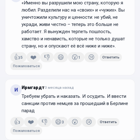
«Именно вы разрушили мою страну, которую я
любил. Разделили нас на «своих» и «чужих». Вы
уничтожили культуру и ценности: не убий, не
укради, живи честно – теперь это больше не
работает. Я вынужден терпеть пошлость,
хамство и ненависть, которые не только душат
страну, но и опускают её всё ниже и ниже».
👍
❤️
👎
😄
😮
😢
5
1
Ответить
Пожаловаться
Ирмгардт
3 месяца
назад
И
Требуем убрать и наказать. И осудить. И ввести
санкции против немцев за прошедший в Берлине
парад
👍
❤️
👎
😄
😮
😢
3
Ответить
Пожаловаться