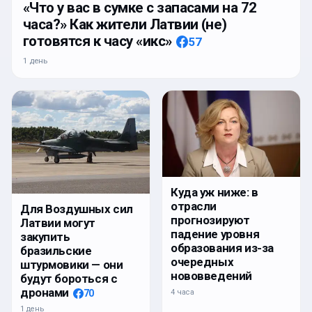
«Что у вас в сумке с запасами на 72
часа?» Как жители Латвии (не)
готовятся к часу «икс»
57
1 день
Куда уж ниже: в
отрасли
Для Воздушных сил
прогнозируют
Латвии могут
падение уровня
закупить
образования из-за
бразильские
очередных
штурмовики — они
нововведений
будут бороться с
дронами
4 часа
70
1 день