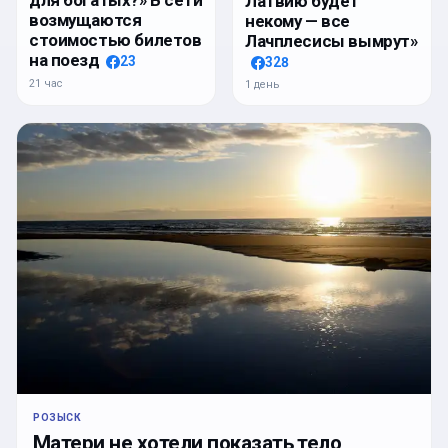
для богатых?» В сети
Латвию будет
возмущаются
некому — все
стоимостью билетов
Лачплесисы вымрут»
на поезд
23
328
21 час
1 день
РОЗЫСК
Матери не хотели показать тело