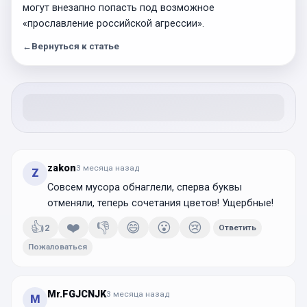
могут внезапно попасть под возможное
«прославление российской агрессии».
←
Вернуться к статье
zakon
3 месяца
назад
Z
Совсем мусора обнаглели, сперва буквы
отменяли, теперь сочетания цветов! Ущербные!
👍
❤️
👎
😄
😮
😢
2
Ответить
Пожаловаться
Mr.FGJCNJK
3 месяца
назад
M