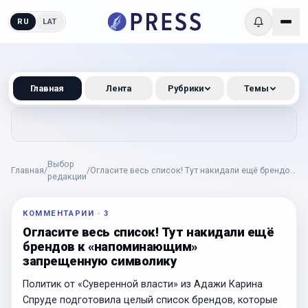
RU
LAT
Главная
Лента
Рубрики
Темы
Выбор
Главная
/
/
Огласите весь список! Тут накидали ещё брендов
редакции
к «напоминающим» запрещенную символику
КОММЕНТАРИИ
·
3
Огласите весь список! Тут накидали ещё
брендов к «напоминающим»
запрещенную символику
Политик от «Суверенной власти» из Адажи Карина
Спруде подготовила целый список брендов, которые