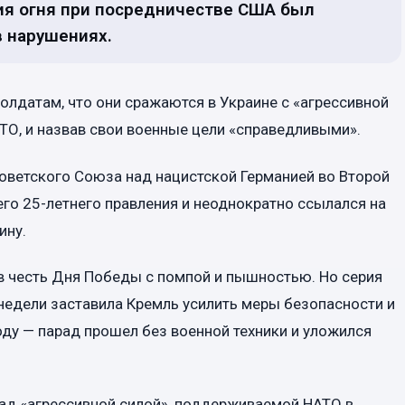
ия огня при посредничестве США был
 нарушениях.
солдатам, что они сражаются в Украине с «агрессивной
ТО, и назвав свои военные цели «справедливыми».
оветского Союза над нацистской Германией во Второй
го 25-летнего правления и неоднократно ссылался на
ину.
в честь Дня Победы с помпой и пышностью. Но серия
недели заставила Кремль усилить меры безопасности и
ду — парад прошел без военной техники и уложился
над «агрессивной силой», поддерживаемой НАТО в