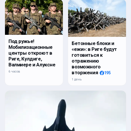
Под ружье!
Бетонные блоки и
Мобилизационные
«ежи»: в Риге будут
центры откроют в
готовиться к
Риге, Кулдиге,
отражению
Валмиере и Алуксне
возможного
6 часов
вторжения
195
1 день