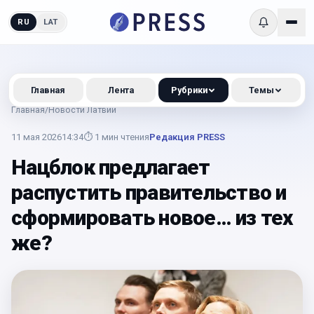
RU
LAT
Главная
Лента
Рубрики
Темы
Главная
/
Новости Латвии
11 мая 2026
14:34
⏱
1
мин чтения
Редакция PRESS
Нацблок предлагает
распустить правительство и
сформировать новое… из тех
же?