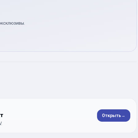
эксклюзивы.
ет
Открыть
→
.