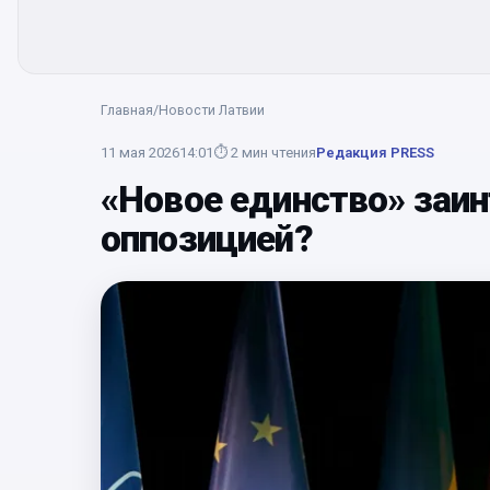
Главная
/
Новости Латвии
11 мая 2026
14:01
⏱
2
мин чтения
Редакция PRESS
«Новое единство» заи
оппозицией?