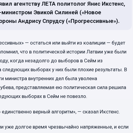
аявил агентству ЛЕТА политолог Янис Икстенс,
министром Эвикой Силиней («Новое
ороны Андрису Спрудсу («Прогрессивные»).
ессивных» — остаться или выйти из коалиции — будет
апомнил, что в политической истории Латвии уже были
оду, когда незадолго до выборов в Сейм из
а следующих выборах у них были плохие результаты. В
ти министра внутренних дел была уволена
лубева, представляемая ею политическая сила решила
ледующих выборах в Сейм не повезло.
 единственно верный алгоритм», — сказал Икстенс.
ии уже долгое время чрезвычайно напряженные, и если