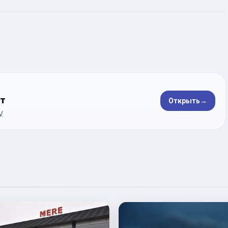
ет
Открыть
→
.