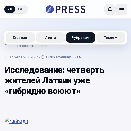
RU
LAT
Главная
Лента
Рубрики
Темы
Главная
/
Новости Латвии
21 апреля 2016
14:42
⏱
1
мин чтения
© LETA
Исследование: четверть
жителей Латвии уже
«гибридно воюют»