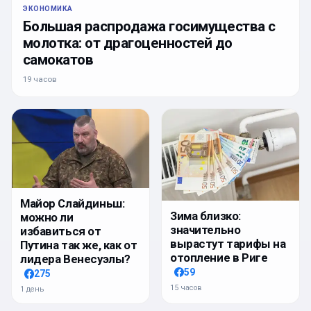
ЭКОНОМИКА
Большая распродажа госимущества с
молотка: от драгоценностей до
самокатов
19 часов
Майор Слайдиньш:
Зима близко:
можно ли
значительно
избавиться от
вырастут тарифы на
Путина так же, как от
отопление в Риге
лидера Венесуэлы?
59
275
15 часов
1 день