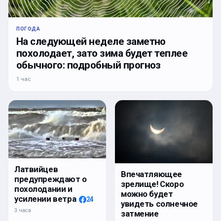
ПОГОДА
На следующей неделе заметно
похолодает, зато зима будет теплее
обычного: подробный прогноз
1 час
Латвийцев
Впечатляющее
предупреждают о
зрелище! Скоро
похолодании и
можно будет
усилении ветра
24
увидеть солнечное
3 часа
затмение