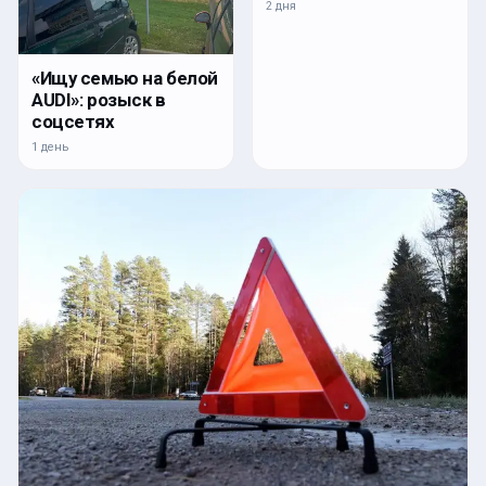
2 дня
«Ищу семью на белой
AUDI»: розыск в
соцсетях
1 день