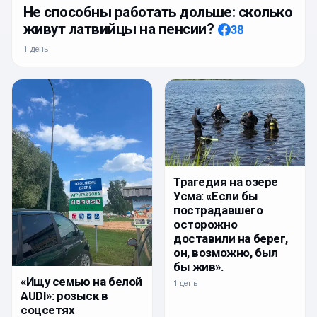
Не способны работать дольше: сколько
живут латвийцы на пенсии?
38
1 день
Трагедия на озере
Усма: «Если бы
пострадавшего
осторожно
доставили на берег,
он, возможно, был
бы жив».
«Ищу семью на белой
1 день
AUDI»: розыск в
соцсетях