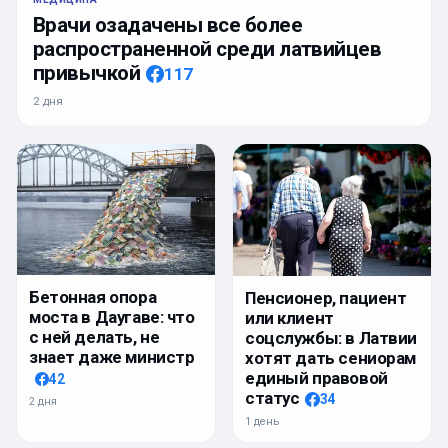
Врачи озадачены все более
распространенной среди латвийцев
привычкой
117
2 дня
Бетонная опора
Пенсионер, пациент
моста в Даугаве: что
или клиент
с ней делать, не
соцслужбы: в Латвии
знает даже министр
хотят дать сениорам
единый правовой
42
статус
34
2 дня
1 день