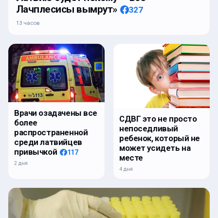
Лачплесисы вымрут»
327
13 часов
Врачи озадачены все
СДВГ это не просто
более
непоседливый
распространенной
ребенок, который не
среди латвийцев
может усидеть на
привычкой
117
месте
2 дня
4 дня