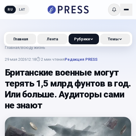
RU
LAT
Главная
Лента
Рубрики
Темы
Главная
/
Всюду жизнь
29 мая 2026
12:18
⏱
2
мин чтения
Редакция PRESS
Британские военные могут
терять 1,5 млрд фунтов в год.
Или больше. Аудиторы сами
не знают