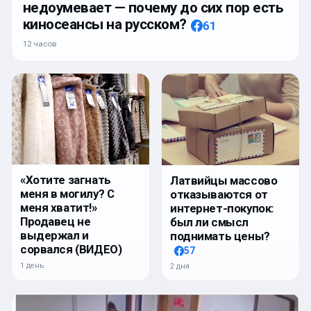
недоумевает — почему до сих пор есть
киносеансы на русском?
61
12 часов
«Хотите загнать
Латвийцы массово
меня в могилу? С
отказываются от
меня хватит!»
интернет-покупок:
Продавец не
был ли смысл
выдержал и
поднимать цены?
сорвался (ВИДЕО)
57
1 день
2 дня