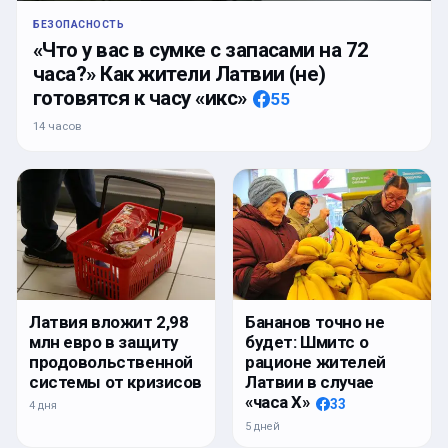
БЕЗОПАСНОСТЬ
«Что у вас в сумке с запасами на 72
часа?» Как жители Латвии (не)
готовятся к часу «икс»
55
14 часов
Латвия вложит 2,98
Бананов точно не
млн евро в защиту
будет: Шмитс о
продовольственной
рационе жителей
системы от кризисов
Латвии в случае
«часа Х»
33
4 дня
5 дней