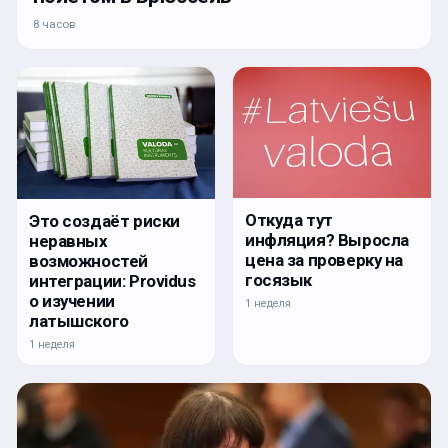
8 часов
Откуда тут
Это создаёт риски
инфляция? Выросла
неравных
цена за проверку на
возможностей
госязык
интеграции: Providus
о изучении
1 неделя
латышского
1 неделя