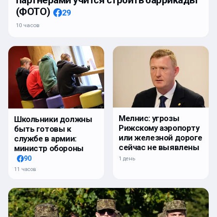
партнерами учится строить баррикады
(ФОТО)
29
10 часов
Мелнис: угрозы
Школьники должны
Рижскому аэропорту
быть готовы к
или железной дороге
службе в армии:
сейчас не выявлены
министр обороны
90
1 день
11 часов