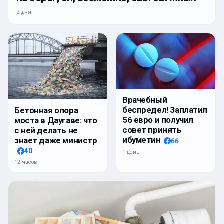
2 дня
Врачебный
беспредел! Заплатил
Бетонная опора
56 евро и получил
моста в Даугаве: что
совет принять
с ней делать не
ибуметин
знает даже министр
66
40
1 день
12 часов