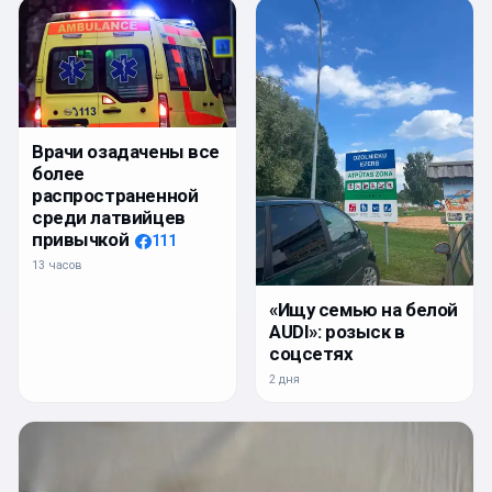
Врачи озадачены все
более
распространенной
среди латвийцев
привычкой
111
13 часов
«Ищу семью на белой
AUDI»: розыск в
соцсетях
2 дня