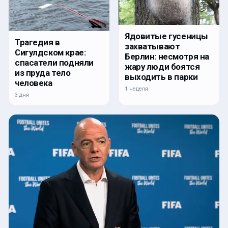
Ядовитые гусеницы
Трагедия в
захватывают
Сигулдском крае:
Берлин: несмотря на
спасатели подняли
жару люди боятся
из пруда тело
выходить в парки
человека
1 неделя
3 дня