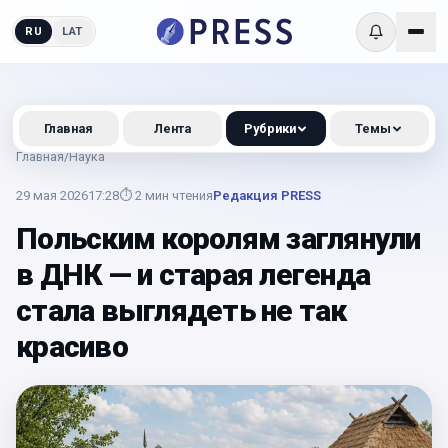
RU
LAT
Главная
Лента
Рубрики
Темы
Главная
/
Наука
29 мая 2026
17:28
⏱
2
мин чтения
Редакция PRESS
Польским королям заглянули
в ДНК — и старая легенда
стала выглядеть не так
красиво