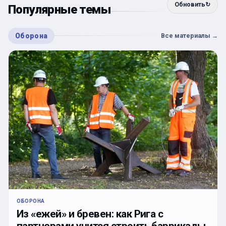
Обновить
↻
Популярные темы
Оборона
Все материалы
→
ОБОРОНА
Из «ежей» и бревен: как Рига с