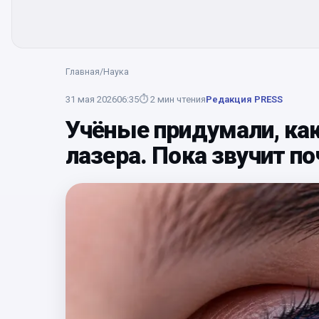
Главная
/
Наука
31 мая 2026
06:35
⏱
2
мин чтения
Редакция PRESS
Учёные придумали, как
лазера. Пока звучит п