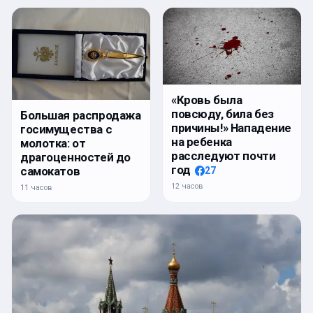
«Кровь была
повсюду, била без
Большая распродажа
причины!» Нападение
госимущества с
на ребенка
молотка: от
расследуют почти
драгоценностей до
год
самокатов
27
12 часов
11 часов