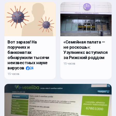
Вот зараза! На
«Семейная палата —
поручнях и
не роскошь»:
банкоматах
Узулниекс вступился
обнаружили тысячи
за Рижский роддом
неизвестных науке
15 часов
вирусов
24
15 часов