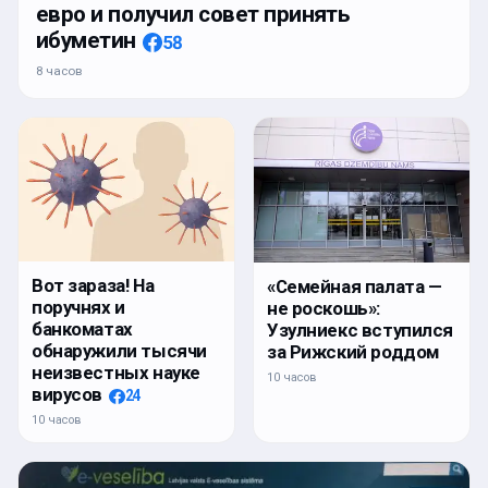
евро и получил совет принять
ибуметин
58
8 часов
Вот зараза! На
«Семейная палата —
поручнях и
не роскошь»:
банкоматах
Узулниекс вступился
обнаружили тысячи
за Рижский роддом
неизвестных науке
10 часов
вирусов
24
10 часов