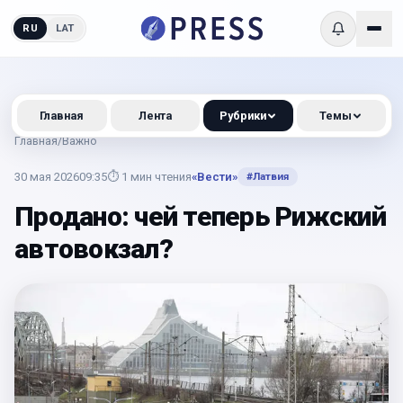
RU
LAT
Главная
Лента
Рубрики
Темы
Главная
/
Важно
30 мая 2026
09:35
⏱
1
мин чтения
«Вести»
#
Латвия
Продано: чей теперь Рижский
автовокзал?