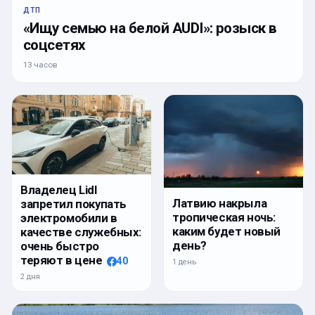
ДТП
«Ищу семью на белой AUDI»: розыск в
соцсетях
13 часов
Владелец Lidl
Латвию накрыла
запретил покупать
тропическая ночь:
электромобили в
каким будет новый
качестве служебных:
день?
очень быстро
теряют в цене
40
1 день
2 дня