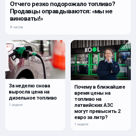
Отчего резко подорожало топливо?
Продавцы оправдываются: «мы не
виноваты!»
8 часов
За неделю снова
Почему в ближайшее
выросла цена на
время цены на
дизельное топливо
топливо на
латвийских АЗС
1 неделя
могут превысить 2
евро за литр?
1 неделя