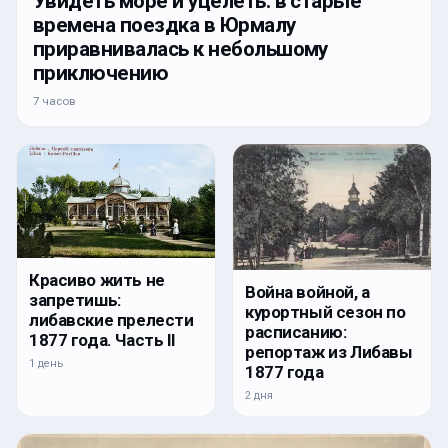
Увидеть море и уцелеть: в старые
времена поездка в Юрмалу
приравнивалась к небольшому
приключению
7 часов
Красиво жить не
Война войной, а
запретишь:
курортный сезон по
либавские прелести
расписанию:
1877 года. Часть II
репортаж из Либавы
1 день
1877 года
2 дня