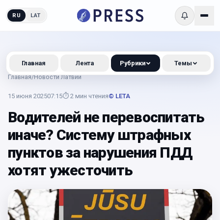
RU
LAT
Главная
Лента
Рубрики
Темы
Главная
/
Новости Латвии
15 июня 2025
07:15
⏱
2
мин чтения
© LETA
Водителей не перевоспитать
иначе? Систему штрафных
пунктов за нарушения ПДД
хотят ужесточить