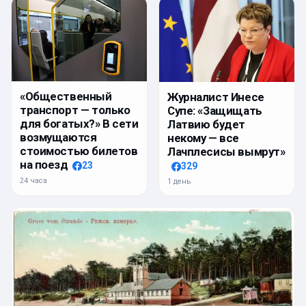
«Общественный
Журналист Инесе
транспорт — только
Супе: «Защищать
для богатых?» В сети
Латвию будет
возмущаются
некому — все
стоимостью билетов
Лачплесисы вымрут»
на поезд
23
329
24 часа
1 день