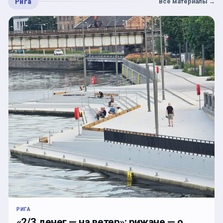
Рига
Все материалы
→
РИГА
«2/3 денег — на ветер»: рижане — о