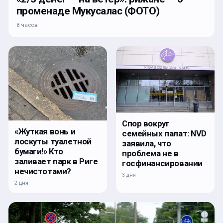
променаде Мукусалас (ФОТО)
8 часов
Спор вокруг
«Жуткая вонь и
семейных палат: NVD
лоскуты туалетной
заявила, что
бумаги!» Кто
проблема не в
заливает парк в Риге
госфинансировании
нечистотами?
3 дня
2 дня