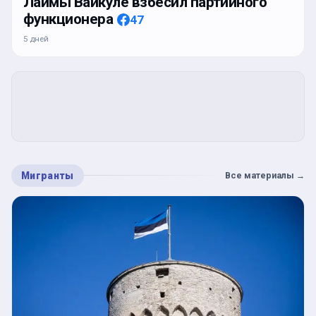
Лаймы Вайкуле взбесил партийного
функционера
47
5 дней
Мигранты
Все материалы
→