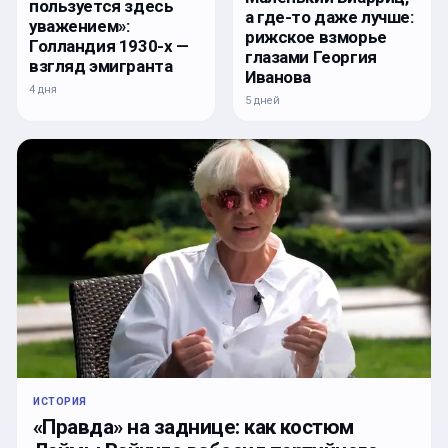
пользуется здесь
а где-то даже лучше:
уважением»:
рижское взморье
Голландия 1930-х —
глазами Георгия
взгляд эмигранта
Иванова
4 дня
5 дней
ИСТОРИЯ
«Правда» на заднице: как костюм