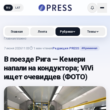
RU
LAT
Главная
Лента
Рубрики
Темы
Главная
/
Важно
7 июня 2026
11:03
⏱
1
мин чтения
Редакция PRESS
#
Криминал
В поезде Рига — Кемери
напали на кондуктора; ViVi
ищет очевидцев (ФОТО)