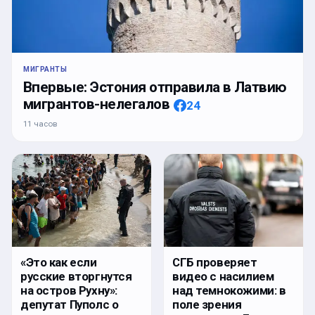
МИГРАНТЫ
Впервые: Эстония отправила в Латвию
мигрантов-нелегалов
24
11 часов
«Это как если
СГБ проверяет
русские вторгнутся
видео с насилием
на остров Рухну»:
над темнокожими: в
депутат Пуполс о
поле зрения