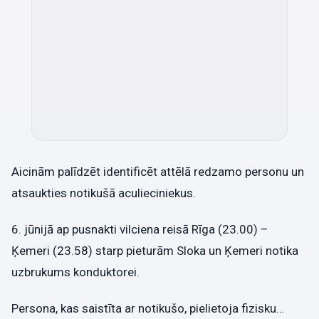
Aicinām palīdzēt identificēt attēlā redzamo personu un
atsaukties notikušā aculieciniekus.
6. jūnijā ap pusnakti vilciena reisā Rīga (23.00) –
Ķemeri (23.58) starp pieturām Sloka un Ķemeri notika
uzbrukums konduktorei.
Persona, kas saistīta ar notikušo, pielietoja fizisku…