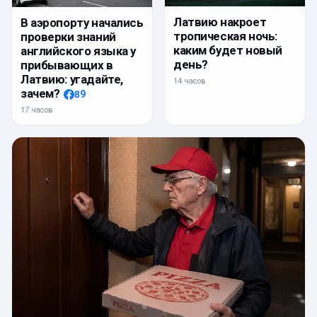
Латвию накроет
В аэропорту начались
тропическая ночь:
проверки знаний
каким будет новый
английского языка у
день?
прибывающих в
Латвию: угадайте,
14 часов
зачем?
89
17 часов