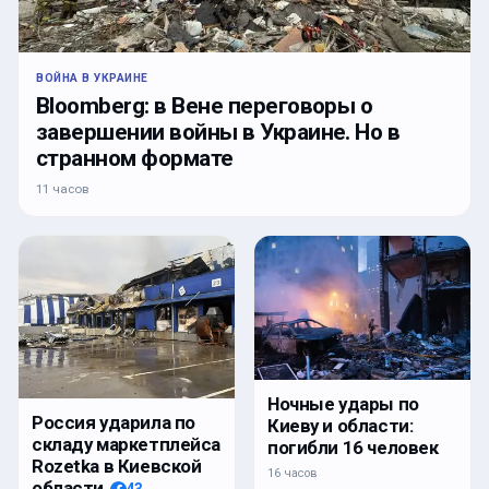
ВОЙНА В УКРАИНЕ
Bloomberg: в Вене переговоры о
завершении войны в Украине. Но в
странном формате
11 часов
Ночные удары по
Россия ударила по
Киеву и области:
складу маркетплейса
погибли 16 человек
Rozetka в Киевской
16 часов
области
43