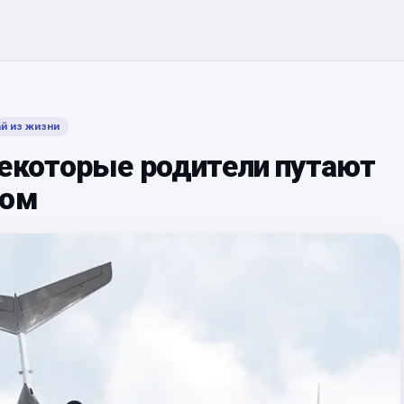
й из жизни
Некоторые родители путают
вом