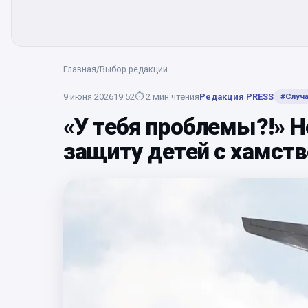
Главная
/
Выбор редакции
9 июня 2026
19:52
⏱
2
мин чтения
Редакция PRESS
#
Случа
«У тебя проблемы?!» 
защиту детей с хамст