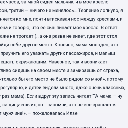
х часов, за мной сидел мальчик, и в моё кресло
рой, третий — ничего не менялось… Терпение лопнуло, я
няется ко мне, почти втискивая нос между креслами, и
на и говорю, что ее сын пинает мое кресло. В ответ
аже не трогает (…а она разве не знает, где этот стол
найди себе другое место. Конечно, мама молодец, что
приучить его уважать других пассажиров, и малыш
 мешать окружающим. Наверное, так и возникает
тливо сидишь на своем месте и замираешь от страха,
«только бы его место не было рядом со мной», потому
 регулярно, и детей видела много, даже очень классных,
 раз мама). Если вдруг эту запись читает ТА мама — ну
, защищаешь их, но… запомни, что не все вращается
ет мужчина!», — пожаловалась Илзе.
тории, в которых родители, вместо того, чтобы