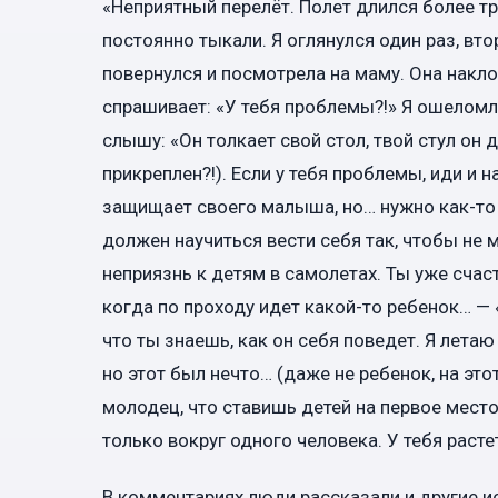
«Неприятный перелёт. Полет длился более трё
постоянно тыкали. Я оглянулся один раз, вто
повернулся и посмотрела на маму. Она накло
спрашивает: «У тебя проблемы?!» Я ошеломле
слышу: «Он толкает свой стол, твой стул он д
прикреплен?!). Если у тебя проблемы, иди и 
защищает своего малыша, но… нужно как-то 
должен научиться вести себя так, чтобы не
неприязнь к детям в самолетах. Ты уже счас
когда по проходу идет какой-то ребенок… — 
что ты знаешь, как он себя поведет. Я летаю
но этот был нечто… (даже не ребенок, на этот
молодец, что ставишь детей на первое место
только вокруг одного человека. У тебя раст
В комментариях люди рассказали и другие ис