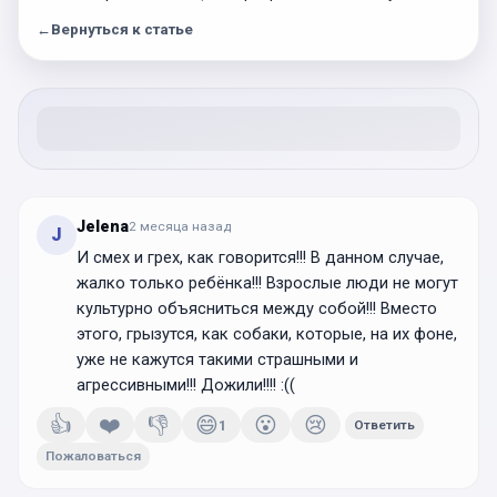
←
Вернуться к статье
Jelena
2 месяца
назад
J
И смех и грех, как говорится!!! В данном случае,
жалко только ребёнка!!! Взрослые люди не могут
культурно объясниться между собой!!! Вместо
этого, грызутся, как собаки, которые, на их фоне,
уже не кажутся такими страшными и
агрессивными!!! Дожили!!!! :((
👍
❤️
👎
😄
😮
😢
1
Ответить
Пожаловаться