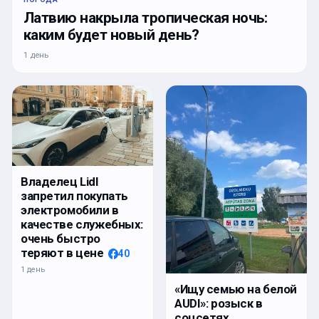
Латвию накрыла тропическая ночь:
каким будет новый день?
1 день
Владелец Lidl
запретил покупать
электромобили в
качестве служебных:
очень быстро
теряют в цене
40
1 день
«Ищу семью на белой
AUDI»: розыск в
соцсетях