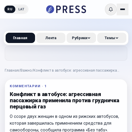
RU
LAT
Главная
Лента
Рубрики
Темы
Главная
/
Важно
/
Конфликт в автобусе: агрессивная пассажирка
применила против грудничка перцовый газ
КОММЕНТАРИИ
·
1
Конфликт в автобусе: агрессивная
пассажирка применила против грудничка
перцовый газ
О ссоре двух женщин в одном из рижских автобусов,
которая завершилась применением средства для
самообороны, сообщила программа «Без табу».