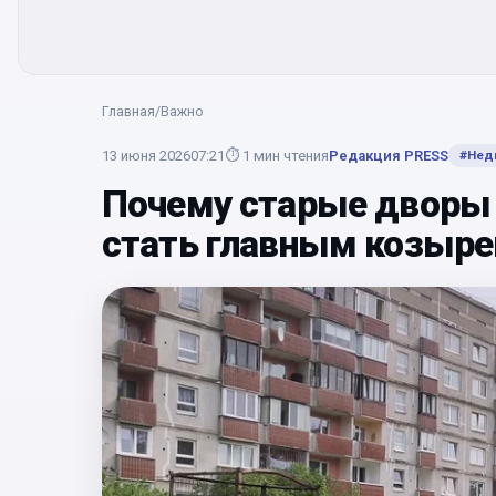
Главная
/
Важно
13 июня 2026
07:21
⏱
1
мин чтения
Редакция PRESS
#
Нед
Почему старые дворы 
стать главным козыр