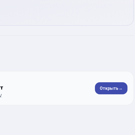
ет
Открыть
→
.