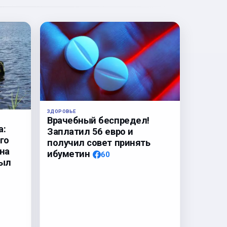
ЗДОРОВЬЕ
Врачебный беспредел!
а:
Заплатил 56 евро и
го
получил совет принять
на
ибуметин
60
был