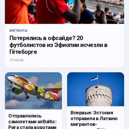
МИГРАНТЫ
Потерялись в офсайде? 20
футболистов из Эфиопии исчезли в
Гётеборге
19 часов
Впервые: Эстония
Отправлялись
отправила в Латвию
самолетами airBaltic:
мигрантов-
Рига стала воротами