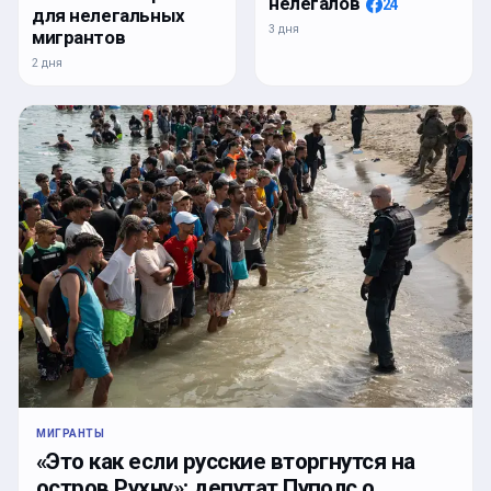
нелегалов
24
для нелегальных
3 дня
мигрантов
2 дня
МИГРАНТЫ
«Это как если русские вторгнутся на
остров Рухну»: депутат Пуполс о