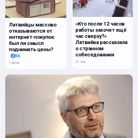
«Кто после 12 часов
Латвийцы массово
работы захочет ещё
отказываются от
час сверху?»
интернет-покупок:
Латвийка рассказала
был ли смысл
о странном
поднимать цены?
собеседовании
56
21 час
1 день