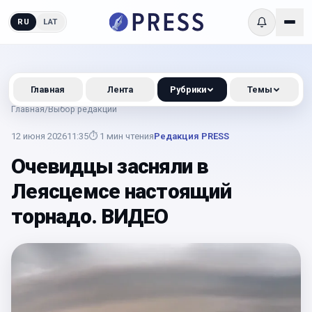
RU
LAT
Главная
Лента
Рубрики
Темы
Главная
/
Выбор редакции
12 июня 2026
11:35
⏱
1
мин чтения
Редакция PRESS
Очевидцы засняли в
Леясцемсе настоящий
торнадо. ВИДЕО