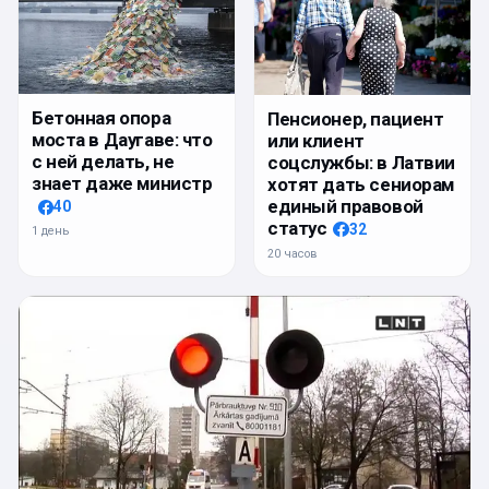
Бетонная опора
Пенсионер, пациент
моста в Даугаве: что
или клиент
с ней делать, не
соцслужбы: в Латвии
знает даже министр
хотят дать сениорам
единый правовой
40
статус
32
1 день
20 часов