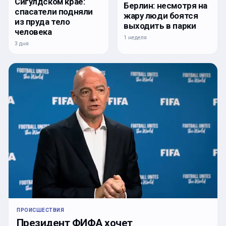
Сигулдском крае:
Берлин: несмотря на
спасатели подняли
жару люди боятся
из пруда тело
выходить в парки
человека
1 неделя
3 дня
ПРОИСШЕСТВИЯ
Президент ФИФА хочет