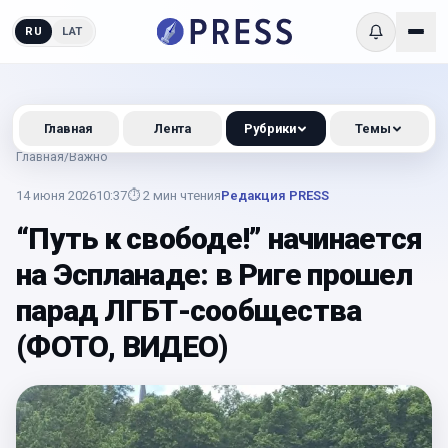
RU
LAT
Главная
Лента
Рубрики
Темы
Главная
/
Важно
14 июня 2026
10:37
⏱
2
мин чтения
Редакция PRESS
“Путь к свободе!” начинается
на Эспланаде: в Риге прошел
парад ЛГБТ-сообщества
(ФОТО, ВИДЕО)