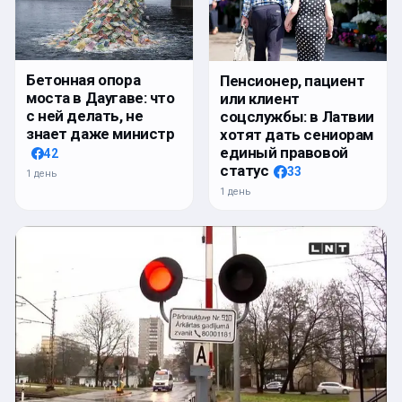
Бетонная опора
Пенсионер, пациент
моста в Даугаве: что
или клиент
с ней делать, не
соцслужбы: в Латвии
знает даже министр
хотят дать сениорам
единый правовой
42
статус
33
1 день
1 день