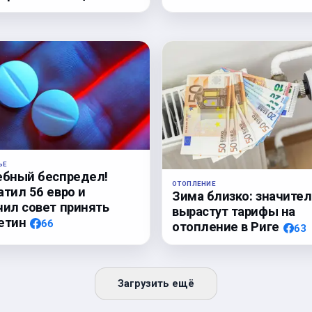
ЬЕ
ебный беспредел!
ОТОПЛЕНИЕ
атил 56 евро и
Зима близко: значите
чил совет принять
вырастут тарифы на
етин
66
отопление в Риге
63
Загрузить ещё