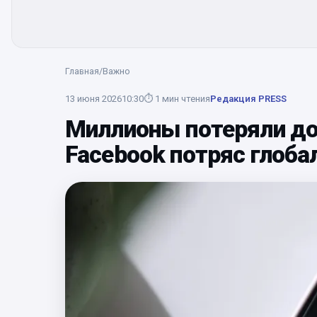
Главная
/
Важно
13 июня 2026
10:30
⏱
1
мин чтения
Редакция PRESS
Миллионы потеряли до
Facebook потряс глоба