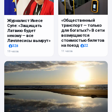
«Общественный
Журналист Инесе
транспорт — только
Супе: «Защищать
для богатых?» В сети
Латвию будет
возмущаются
некому — все
стоимостью билетов
Лачплесисы вымрут»
на поезд
22
328
11 часов
19 часов