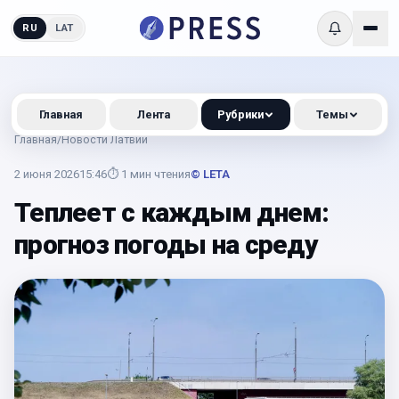
RU
LAT
Главная
Лента
Рубрики
Темы
Главная
/
Новости Латвии
2 июня 2026
15:46
⏱
1
мин чтения
© LETA
Теплеет с каждым днем:
прогноз погоды на среду