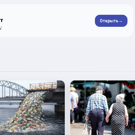
ет
Открыть
→
.