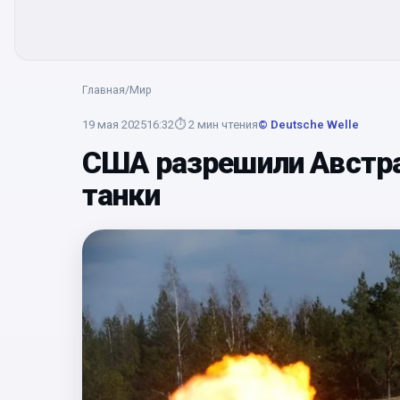
Главная
/
Мир
19 мая 2025
16:32
⏱
2
мин чтения
© Deutsche Welle
США разрешили Австра
танки