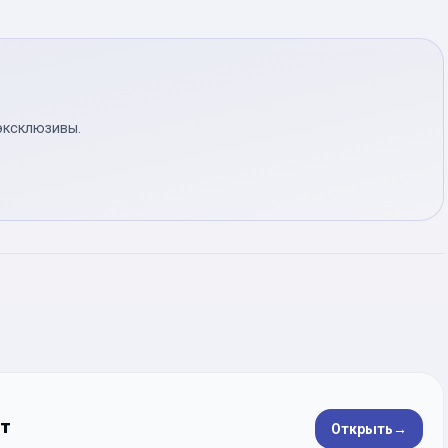
эксклюзивы.
ет
Открыть
→