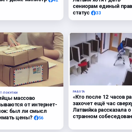
сениорам единый пра
статус
33
РАБОТА
ЕТ-ПОКУПКИ
«Кто после 12 часов р
ийцы массово
захочет ещё час сверх
зываются от интернет-
Латвийка рассказала о
пок: был ли смысл
странном собеседова
имать цены?
56