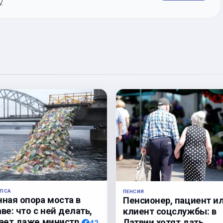
.
TICA
ПЕНСИЯ
нная опора моста в
Пенсионер, пациент и
ве: что с ней делать,
клиент соцслужбы: в
нает даже министр
Латвии хотят дать
42