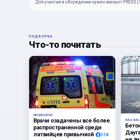
Для участия в обсуждении нужен аккаунт PRESS.LV
ПОДБОРКА
Что-то почитать
МЕДИЦИНА
Врачи озадачены все более
RAIL BAL
Бето
распространенной среди
Дауга
латвийцев привычкой
114
не з