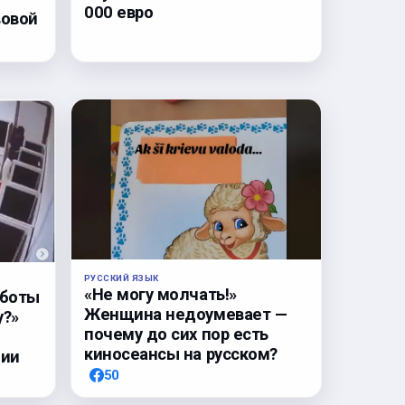
000 евро
вовой
РУССКИЙ ЯЗЫК
«Не могу молчать!»
аботы
Женщина недоумевает —
у?»
почему до сих пор есть
киносеансы на русском?
нии
50