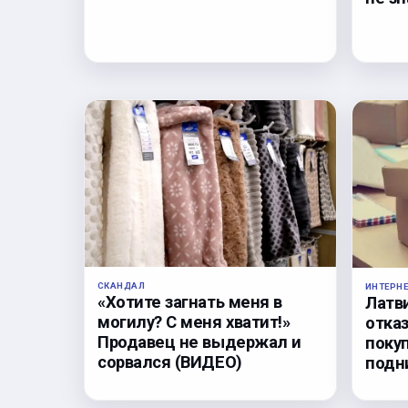
СКАНДАЛ
ИНТЕРН
«Хотите загнать меня в
Латв
могилу? С меня хватит!»
отка
Продавец не выдержал и
поку
сорвался (ВИДЕО)
подн