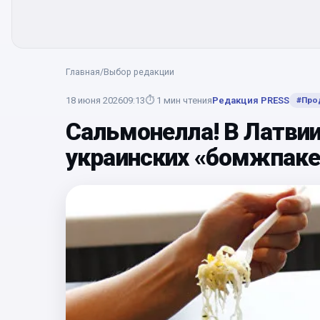
Главная
/
Выбор редакции
18 июня 2026
09:13
⏱
1
мин чтения
Редакция PRESS
#
Про
Сальмонелла! В Латви
украинских «бомжпаке