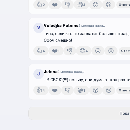
👍
❤️
👎
😄
😮
😢
2
4
Ответ
Volodjka Putnins
2 месяца
назад
V
Типа, если кто-то заплатит больше штраф,
Оооч смешно!
👍
❤️
👎
😄
😮
😢
4
1
4
Отве
Jelena
2 месяца
назад
J
- В СВОЮ(!!!) пользу, они думают как раз те
👍
❤️
👎
😄
😮
😢
4
1
Ответ
Пока