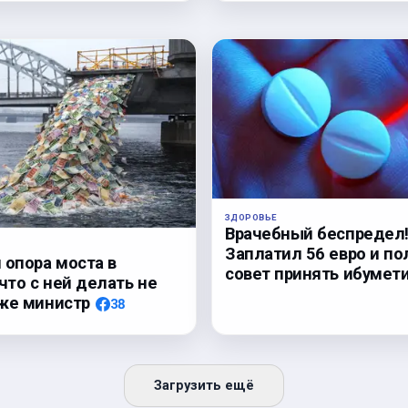
ЗДОРОВЬЕ
Врачебный беспредел
Заплатил 56 евро и по
 опора моста в
совет принять ибумет
 что с ней делать не
же министр
38
Загрузить ещё