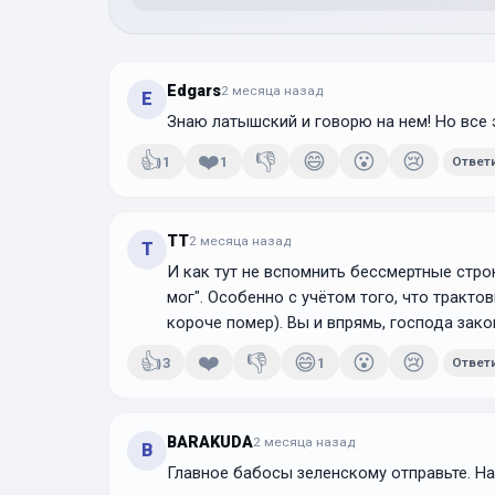
Edgars
2 месяца
назад
E
Знаю латышский и говорю на нем! Но все 
👍
❤️
👎
😄
😮
😢
1
1
Ответ
TT
2 месяца
назад
T
И как тут не вспомнить бессмертные стро
мог". Особенно с учётом того, что трактов
👍
❤️
👎
😄
😮
😢
3
1
Ответ
BARAKUDA
2 месяца
назад
B
Главное бабосы зеленскому отправьте. На