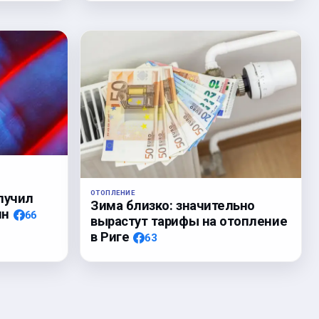
!
ОТОПЛЕНИЕ
лучил
Зима близко: значительно
ин
66
вырастут тарифы на отопление
в Риге
63