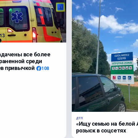
адачены все более
раненной среди
ев привычкой
108
ДТП
«Ищу семью на белой A
розыск в соцсетях