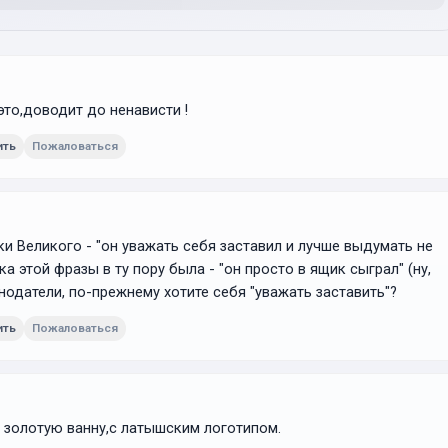
это,доводит до ненависти !
ить
Пожаловаться
ки Великого - "он уважать себя заставил и лучше выдумать не
ка этой фразы в ту пору была - "он просто в ящик сыграл" (ну,
ить
Пожаловаться
 золотую ванну,с латышским логотипом.